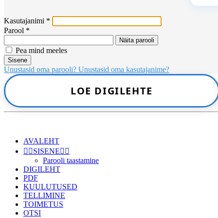
Kasutajanimi
*
Parool
*
Näita parooli
Pea mind meeles
Sisene
Unustasid oma parooli?
Unustasid oma kasutajanime?
LOE DIGILEHTE
AVALEHT
👉🏻SISENE👈🏻
Parooli taastamine
DIGILEHT
PDF
KUULUTUSED
TELLIMINE
TOIMETUS
OTSI