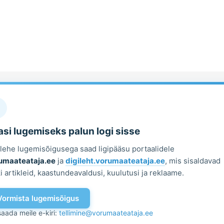
si lugemiseks palun logi sisse
ilehe lugemisõigusega saad ligipääsu portaalidele
umaateataja.ee
ja
digileht.vorumaateataja.ee
, mis sisaldavad
i artikleid, kaastundeavaldusi, kuulutusi ja reklaame.
Vormista lugemisõigus
saada meile e-kiri:
tellimine@vorumaateataja.ee