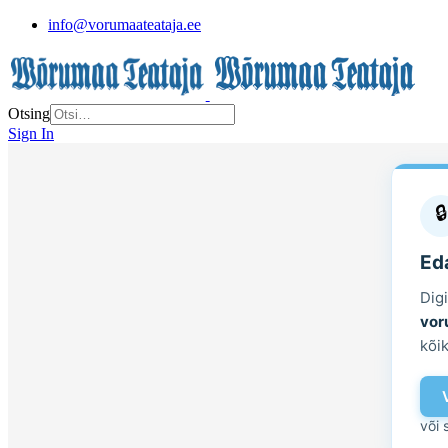
info@vorumaateataja.ee
Otsing
Sign In
🔒
Eda
Dig
vor
kõik
või 