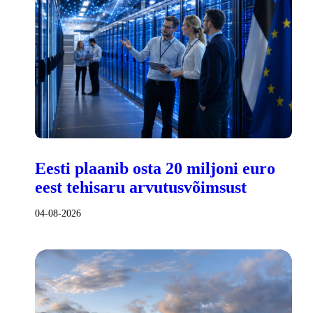
Eesti plaanib osta 20 miljoni euro
eest tehisaru arvutusvõimsust
04-08-2026