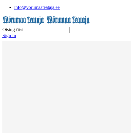
info@vorumaateataja.ee
Otsing
Sign In