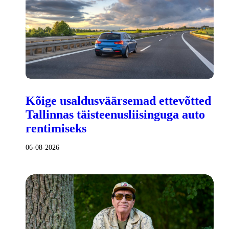
Kõige usaldusväärsemad ettevõtted
Tallinnas täisteenusliisinguga auto
rentimiseks
06-08-2026