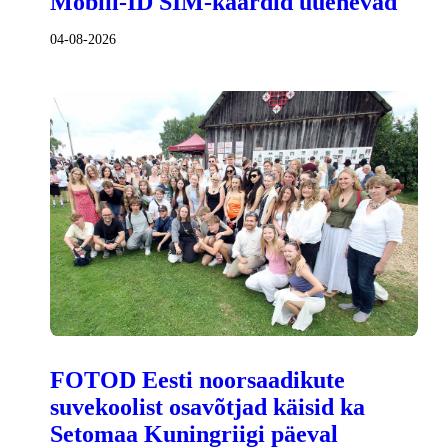
Mobiil-ID SIM-kaardid uuenevad
04-08-2026
FOTOD Eesti noorsaadikute
suvekoolist osavõtjad käisid ka
Setomaa Kuningriigi päeval