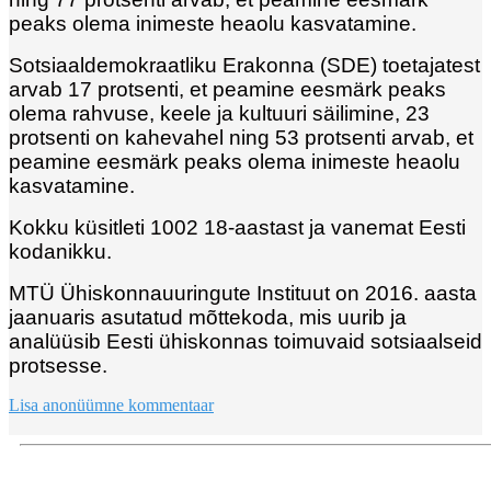
peaks olema inimeste heaolu kasvatamine.
Sotsiaaldemokraatliku Erakonna (SDE) toetajatest
arvab 17 protsenti, et peamine eesmärk peaks
olema rahvuse, keele ja kultuuri säilimine, 23
protsenti on kahevahel ning 53 protsenti arvab, et
peamine eesmärk peaks olema inimeste heaolu
kasvatamine.
Kokku küsitleti 1002 18-aastast ja vanemat Eesti
kodanikku.
MTÜ Ühiskonnauuringute Instituut on 2016. aasta
jaanuaris asutatud mõttekoda, mis uurib ja
analüüsib Eesti ühiskonnas toimuvaid sotsiaalseid
protsesse.
Lisa anonüümne kommentaar