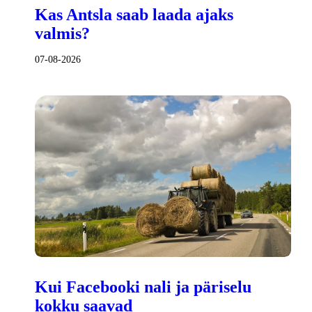
Kas Antsla saab laada ajaks
valmis?
07-08-2026
Kui Facebooki nali ja päriselu
kokku saavad