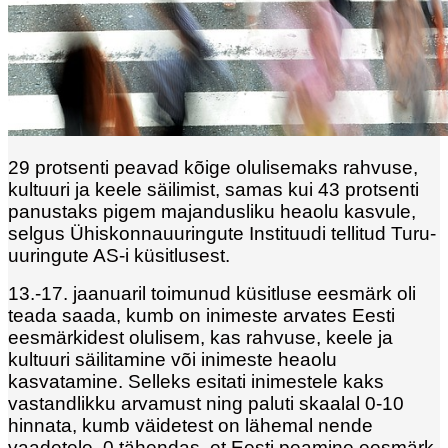
29 protsenti peavad kõige olulisemaks rahvuse,
kultuuri ja keele säilimist, samas kui 43 protsenti
panustaks pigem majandusliku heaolu kasvule,
selgus Ühiskonnauuringute Instituudi tellitud Turu-
uuringute AS-i küsitlusest.
13.-17. jaanuaril toimunud küsitluse eesmärk oli
teada saada, kumb on inimeste arvates Eesti
eesmärkidest olulisem, kas rahvuse, keele ja
kultuuri säilitamine või inimeste heaolu
kasvatamine. Selleks esitati inimestele kaks
vastandlikku arvamust ning paluti skaalal 0-10
hinnata, kumb väidetest on lähemal nende
vaadetele. 0 tähendas, et Eesti peamine eesmärk