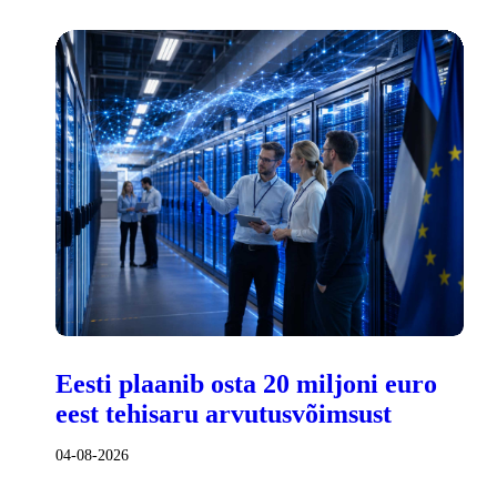
Eesti plaanib osta 20 miljoni euro
eest tehisaru arvutusvõimsust
04-08-2026