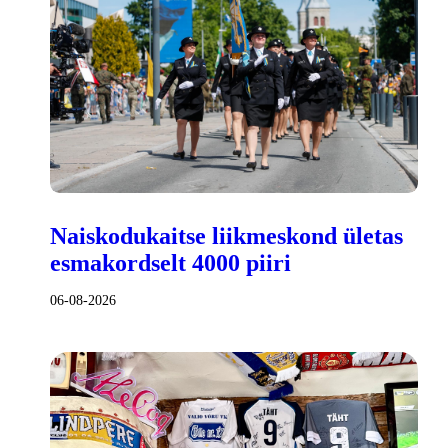
Naiskodukaitse liikmeskond ületas
esmakordselt 4000 piiri
06-08-2026