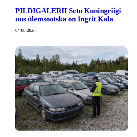
PILDIGALERII Seto Kuningriigi
uus ülemsootska on Ingrit Kala
04-08-2026