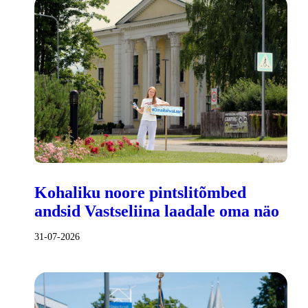
Kohaliku noore pintslitõmbed
andsid Vastseliina laadale oma näo
31-07-2026