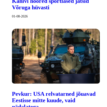
Kanivi noored sportlased jätsid
Võruga hüvasti
01-08-2026
Pevkur: USA relvatarned jõuavad
Eestisse mitte kuude, vaid
nädalatega