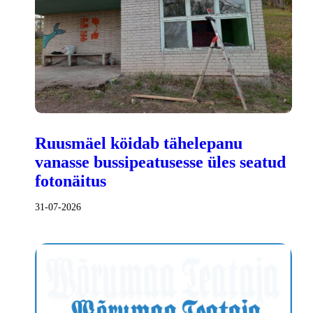
Ruusmäel köidab tähelepanu
vanasse bussipeatusesse üles seatud
fotonäitus
31-07-2026