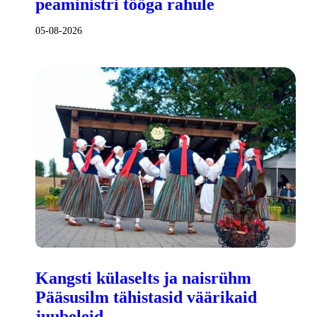
peaministri tööga rahule
05-08-2026
Kangsti külaselts ja naisrühm
Pääsusilm tähistasid väärikaid
juubeleid