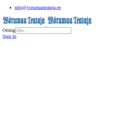
info@vorumaateataja.ee
Otsing
Sign In