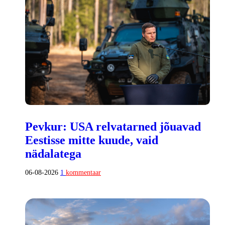
Pevkur: USA relvatarned jõuavad
Eestisse mitte kuude, vaid
nädalatega
06-08-2026
1
kommentaar