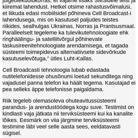
julgeolekuolukorras, et vajame lisaks SMSidele teist ja
kiiremat lahendust. Hetkel otsime rahastusvõimalusi,
et liikuda edasi mobiilsidel põhineva Cell Broadcast-i
lahendusega, mis on kasutusel paljudes teistes
riikides, sealhulgas Ukrainas, Norras ja Prantsusmaal.
Paralleelselt tegeleme ka tulevikutehnoloogiate ehk
ringhäälingu- ja satelliitvõrgul põhinevate
taskusireenitehnoloogiate arendamisega, et tagada
süsteemi toimepidevus alternatiivsete sidevõrkude
kasutuselevõtuga,” ütles Luht-Kallas.
Cell Broadcasti tehnoloogia lubab edastada
nutitelefonidesse ohusõnumi loetud sekunditega ning
vajadusel panna telefon ka häält tegema. Kasutajad ei
pea selleks äppe telefonisse paigaldama.
Riik tegeleb olemasoleva ohuteavitussüsteemi
parandus- ja arendustöödega kogu suve. Testimist on
kindlasti vaja jätkata nii terviksüsteemi kui ka kanalite
lõikes. Eesmärk on viia järgmine terviksüsteemi
testimine läbi veel selle aasta sees, eeldatavasti
sügisel.