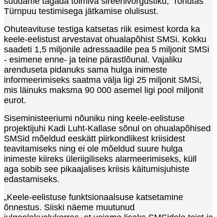
suudame tagada toimiva sireenivõrgustiku,” rõhutas
Türnpuu testimisega jätkamise olulisust.
Ohuteavituse testiga katsetas riik esimest korda ka
keele-eelistust arvestavat ohualapõhist SMSi. Kokku
saadeti 1,5 miljonile adressaadile pea 5 miljonit SMSi
- esimene enne- ja teine pärastlõunal. Vajaliku
arenduseta pidanuks sama hulga inimeste
informeerimiseks saatma välja ligi 25 miljonit SMSi,
mis läinuks maksma 90 000 asemel ligi pool miljonit
eurot.
Siseministeeriumi nõuniku ning keele-eelistuse
projektijuhi Kadi Luht-Kallase sõnul on ohualapõhised
SMSid mõeldud eeskätt piirkondlikest kriisidest
teavitamiseks ning ei ole mõeldud suure hulga
inimeste kiireks üleriigiliseks alarmeerimiseks, küll
aga sobib see pikaajalises kriisis käitumisjuhiste
edastamiseks.
„Keele-eelistuse funktsionaalsuse katsetamine
õnnestus. Siiski näeme muutunud