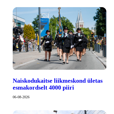
Naiskodukaitse liikmeskond ületas
esmakordselt 4000 piiri
06-08-2026