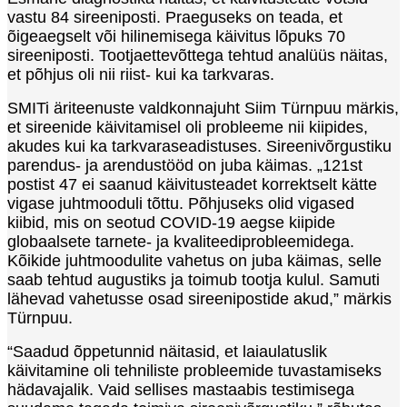
vastu 84 sireeniposti. Praeguseks on teada, et
õigeaegselt või hilinemisega käivitus lõpuks 70
sireeniposti. Tootjaettevõttega tehtud analüüs näitas,
et põhjus oli nii riist- kui ka tarkvaras.
SMITi äriteenuste valdkonnajuht Siim Türnpuu märkis,
et sireenide käivitamisel oli probleeme nii kiipides,
akudes kui ka tarkvaraseadistuses. Sireenivõrgustiku
parendus- ja arendustööd on juba käimas. „121st
postist 47 ei saanud käivitusteadet korrektselt kätte
vigase juhtmooduli tõttu. Põhjuseks olid vigased
kiibid, mis on seotud COVID-19 aegse kiipide
globaalsete tarnete- ja kvaliteediprobleemidega.
Kõikide juhtmoodulite vahetus on juba käimas, selle
saab tehtud augustiks ja toimub tootja kulul. Samuti
lähevad vahetusse osad sireenipostide akud,” märkis
Türnpuu.
“Saadud õppetunnid näitasid, et laiaulatuslik
käivitamine oli tehniliste probleemide tuvastamiseks
hädavajalik. Vaid sellises mastaabis testimisega