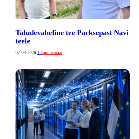
Taludevaheline tee Parksepast Navi
teele
07-08-2026
1
kommentaar