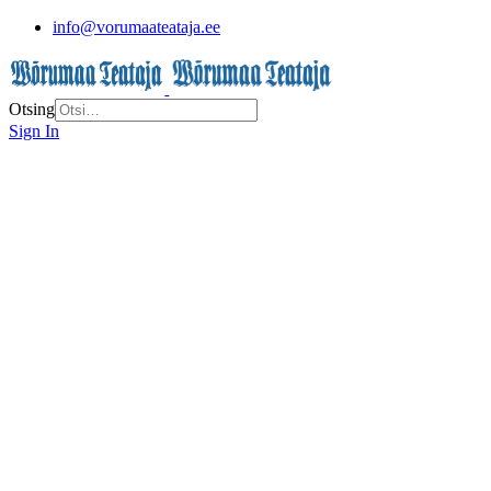
info@vorumaateataja.ee
Otsing
Sign In