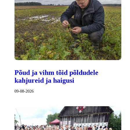
Põud ja vihm tõid põldudele
kahjureid ja haigusi
09-08-2026