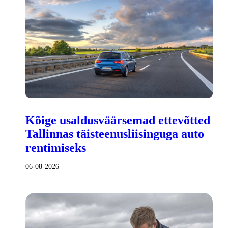
Kõige usaldusväärsemad ettevõtted
Tallinnas täisteenusliisinguga auto
rentimiseks
06-08-2026