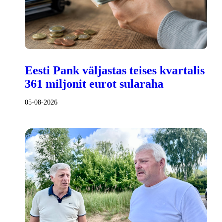
Eesti Pank väljastas teises kvartalis
361 miljonit eurot sularaha
05-08-2026