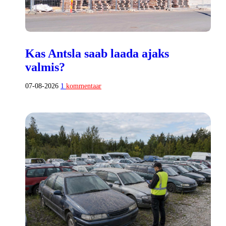
Kas Antsla saab laada ajaks
valmis?
07-08-2026
1
kommentaar