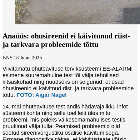
Anaüüs: ohusireenid ei käivitunud riist-
ja tarkvara probleemide tõttu
BNS
18 Juuni 2025
Viivitamatu ohuteavituse terviksüsteemi EE-ALARMi
esimene suuremahuline test tõi välja tehnilised
kitsaskohad ning nüüdseks on selgunud, et osad
ohusireenid ei käivitnud riist- ja tarkvara probleemide
tõttu.
FOTO: Aigar Nagel
14. mai ohuteavituse test andis hädavajalikku infot
süsteemi kohta ning selle toel leiti üles mitu
probleemi, mis poleks väikesemamahulises testis
pruukinud välja tulla. Peamised probleemid olid
seotud sireenivõrgustiku osalise käivitumisega.
Esmane diagnostika näitas, et käivitusteate võtsid