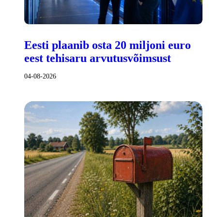
Eesti plaanib osta 20 miljoni euro
eest tehisaru arvutusvõimsust
04-08-2026