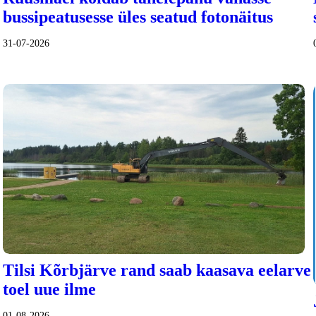
bussipeatusesse üles seatud fotonäitus
31-07-2026
Tilsi Kõrbjärve rand saab kaasava eelarve
toel uue ilme
01-08-2026