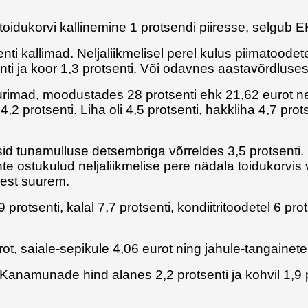
oidukorvi kallinemine 1 protsendi piiresse, selgub E
i kallimad. Neljaliikmelisel perel kulus piimatoodet
enti ja koor 1,3 protsenti. Või odavnes aastavõrdluses
urimad, moodustades 28 protsenti ehk 21,62 eurot ne
protsenti. Liha oli 4,5 protsenti, hakkliha 4,7 prots
 tunamulluse detsembriga võrreldes 3,5 protsenti. N
te ostukulud neljaliikmelise pere nädala toidukorvis v
sest suurem.
otsenti, kalal 7,7 protsenti, kondiitritoodetel 6 prots
rot, saiale-sepikule 4,06 eurot ning jahule-tangainete
Kanamunade hind alanes 2,2 protsenti ja kohvil 1,9 p