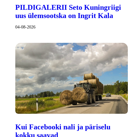
PILDIGALERII Seto Kuningriigi
uus ülemsootska on Ingrit Kala
04-08-2026
Kui Facebooki nali ja päriselu
kokku saavad