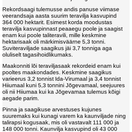
Rekordsaagi tulemusse andis panuse viimase
veerandsaja aasta suurim teravilja kasvupind
364 000 hektarit. Esimest korda moodustas
teravilja kasvupinnast peaaegu poole ja saagist
enam kui poole taliteravili, mille keskmine
hektarisaak oli märkimisväärne 5,3 tonni.
Suviteraviljade saagikus jäi 3,7 tonniga aga
oluliselt tagasihoidlikumaks.
Maakonniti lõi teraviljasaak rekordeid enam kui
pooltes maakondades. Keskmine saagikus
varieerus 3,2 tonnist Ida-Virumaal ja 3,4 tonnist
Hiiumaal kuni 5,3 tonnini Jõgevamaal, seejuures
oli nii Hiiumaa kui ka Jõgevamaa tulemus kõigi
aegade parim.
Pinna ja saagikuse arvestuses kujunes
suuremaks kui kunagi varem ka kaunviljade ning
talirapsi kogusaak, mis oli vastavalt 111 000 ja
148 000 tonni. Kaunvilja kasvupind oli 43 000