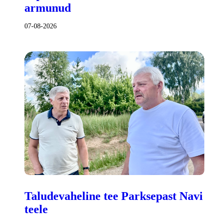
armunud
07-08-2026
Taludevaheline tee Parksepast Navi
teele