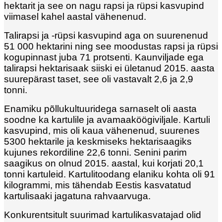
hektarit ja see on nagu rapsi ja rüpsi kasvupind
viimasel kahel aastal vähenenud.
Talirapsi ja -rüpsi kasvupind aga on suurenenud
51 000 hektarini ning see moodustas rapsi ja rüpsi
kogupinnast juba 71 protsenti. Kaunviljade ega
talirapsi hektarisaak siiski ei ületanud 2015. aasta
suurepärast taset, see oli vastavalt 2,6 ja 2,9
tonni.
Enamiku põllukultuuridega sarnaselt oli aasta
soodne ka kartulile ja avamaaköögiviljale. Kartuli
kasvupind, mis oli kaua vähenenud, suurenes
5300 hektarile ja keskmiseks hektarisaagiks
kujunes rekordiline 22,6 tonni. Senini parim
saagikus on olnud 2015. aastal, kui korjati 20,1
tonni kartuleid. Kartulitoodang elaniku kohta oli 91
kilogrammi, mis tähendab Eestis kasvatatud
kartulisaaki jagatuna rahvaarvuga.
Konkurentsitult suurimad kartulikasvatajad olid