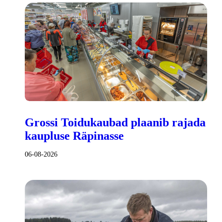
Grossi Toidukaubad plaanib rajada
kaupluse Räpinasse
06-08-2026