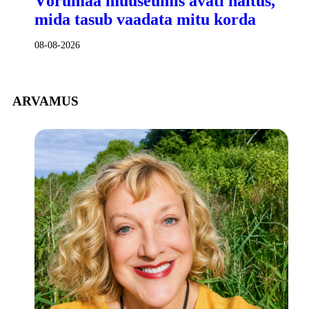
Võrumaa muuseumis avati näitus,
mida tasub vaadata mitu korda
08-08-2026
ARVAMUS