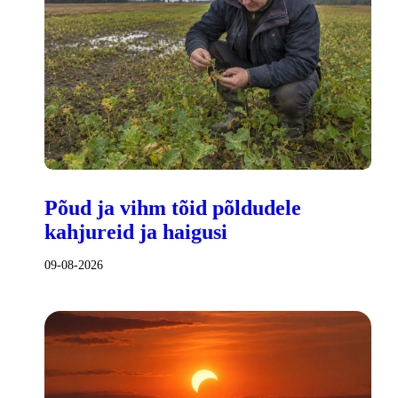
Põud ja vihm tõid põldudele
kahjureid ja haigusi
09-08-2026