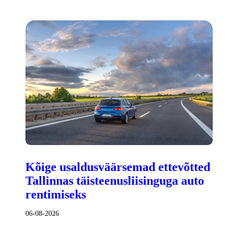
Kõige usaldusväärsemad ettevõtted
Tallinnas täisteenusliisinguga auto
rentimiseks
06-08-2026