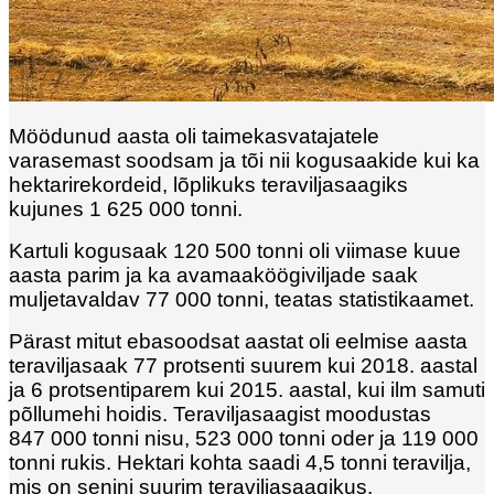
Möödunud aasta oli taimekasvatajatele
varasemast soodsam ja tõi nii kogusaakide kui ka
hektarirekordeid, lõplikuks teraviljasaagiks
kujunes 1 625 000 tonni.
Kartuli kogusaak 120 500 tonni oli viimase kuue
aasta parim ja ka avamaaköögiviljade saak
muljetavaldav 77 000 tonni, teatas statistikaamet.
Pärast mitut ebasoodsat aastat oli eelmise aasta
teraviljasaak 77 protsenti suurem kui 2018. aastal
ja 6 protsentiparem kui 2015. aastal, kui ilm samuti
põllumehi hoidis. Teraviljasaagist moodustas
847 000 tonni nisu, 523 000 tonni oder ja 119 000
tonni rukis. Hektari kohta saadi 4,5 tonni teravilja,
mis on senini suurim teraviljasaagikus.