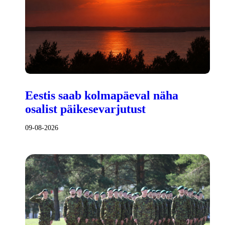
Eestis saab kolmapäeval näha
osalist päikesevarjutust
09-08-2026