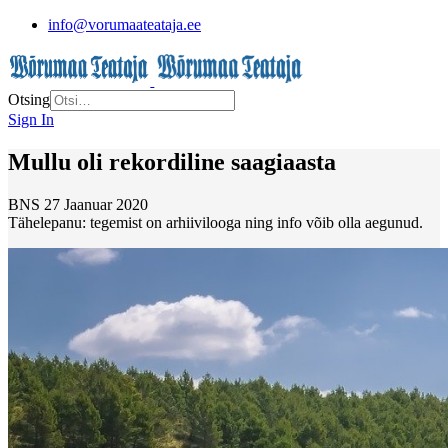
info@vorumaateataja.ee
Otsing
Sign In
Mullu oli rekordiline saagiaasta
BNS
27 Jaanuar 2020
Tähelepanu: tegemist on arhiivilooga ning info võib olla aegunud.