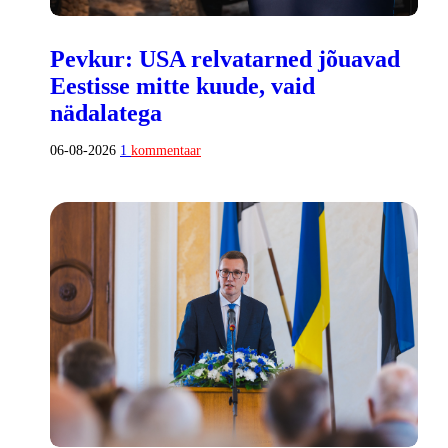
Pevkur: USA relvatarned jõuavad
Eestisse mitte kuude, vaid
nädalatega
06-08-2026
1
kommentaar