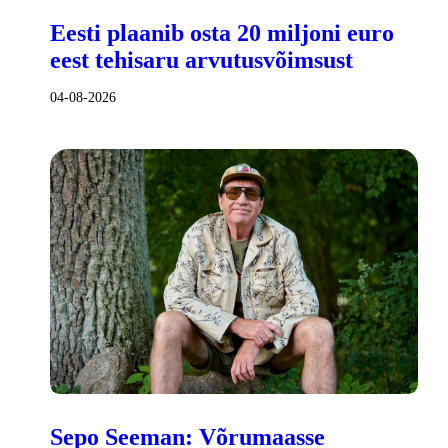
Eesti plaanib osta 20 miljoni euro
eest tehisaru arvutusvõimsust
04-08-2026
Sepo Seeman: Võrumaasse