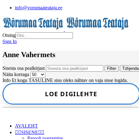
info@vorumaateataja.ee
Otsing
Sign In
Anne Vahermets
Sisesta osa pealkirjast
Filter
Tühjenda
Näita korraga
Info
Et kogu TASULINE sisu oleks nähtav on vaja sisse logida.
LOE DIGILEHTE
AVALEHT
👉🏻SISENE👈🏻
Parooli taastamine