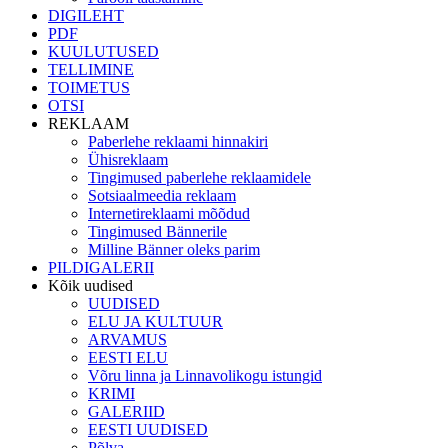
DIGILEHT
PDF
KUULUTUSED
TELLIMINE
TOIMETUS
OTSI
REKLAAM
Paberlehe reklaami hinnakiri
Ühisreklaam
Tingimused paberlehe reklaamidele
Sotsiaalmeedia reklaam
Internetireklaami mõõdud
Tingimused Bännerile
Milline Bänner oleks parim
PILDIGALERII
Kõik uudised
UUDISED
ELU JA KULTUUR
ARVAMUS
EESTI ELU
Võru linna ja Linnavolikogu istungid
KRIMI
GALERIID
EESTI UUDISED
Põlva