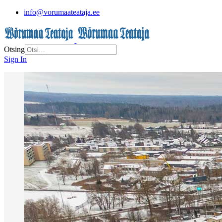
info@vorumaateataja.ee
Otsing
Sign In