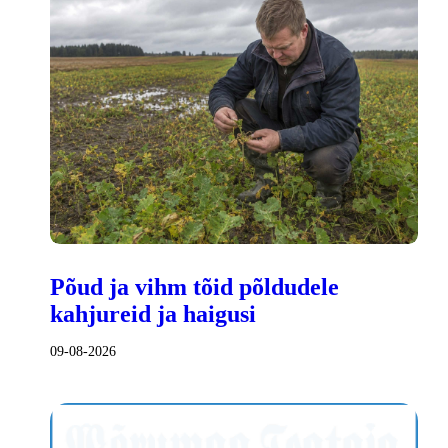
Põud ja vihm tõid põldudele
kahjureid ja haigusi
09-08-2026