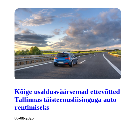
Kõige usaldusväärsemad ettevõtted
Tallinnas täisteenusliisinguga auto
rentimiseks
06-08-2026