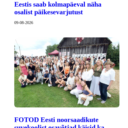
Eestis saab kolmapäeval näha
osalist päikesevarjutust
09-08-2026
FOTOD Eesti noorsaadikute
suvekoolist osavõtjad käisid ka