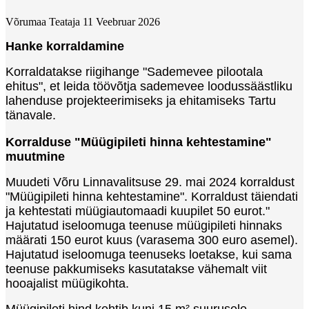
Võrumaa Teataja
11 Veebruar 2026
Hanke korraldamine
Korraldatakse riigihange "Sademevee pilootala
ehitus", et leida töövõtja sademevee loodussäästliku
lahenduse projekteerimiseks ja ehitamiseks Tartu
tänavale.
Korralduse "Müügipileti hinna kehtestamine"
muutmine
Muudeti Võru Linnavalitsuse 29. mai 2024 korraldust
"Müügipileti hinna kehtestamine". Korraldust täiendati
ja kehtestati müügiautomaadi kuupilet 50 eurot."
Hajutatud iseloomuga teenuse müügipileti hinnaks
määrati 150 eurot kuus (varasema 300 euro asemel).
Hajutatud iseloomuga teenuseks loetakse, kui sama
teenuse pakkumiseks kasutatakse vähemalt viit
hooajalist müügikohta.
Müügipileti hind kehtib kuni 15 m² suurusele