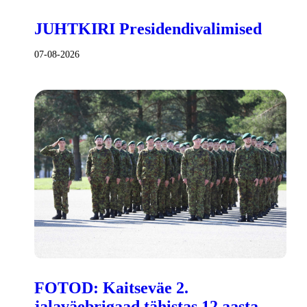
JUHTKIRI Presidendivalimised
07-08-2026
FOTOD: Kaitseväe 2.
jalaväebrigaad tähistas 12 aasta