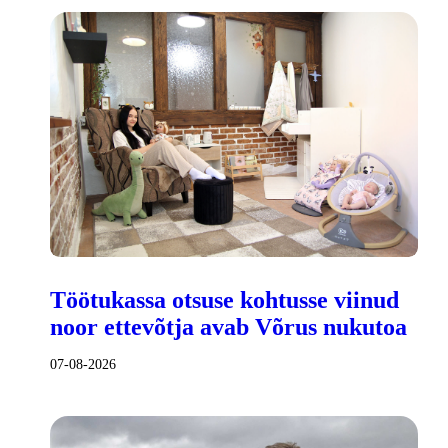
Töötukassa otsuse kohtusse viinud
noor ettevõtja avab Võrus nukutoa
07-08-2026