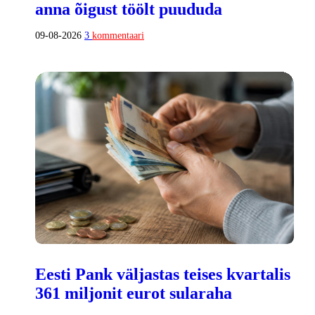
anna õigust töölt puududa
09-08-2026
3
kommentaari
Eesti Pank väljastas teises kvartalis
361 miljonit eurot sularaha