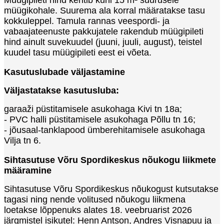
müügikohale. Suurema ala korral määratakse tasu
kokkuleppel. Tamula rannas veespordi- ja
vabaajateenuste pakkujatele rakendub müügipileti
hind ainult suvekuudel (juuni, juuli, august), teistel
kuudel tasu müügipileti eest ei võeta.
Kasutuslubade väljastamine
Väljastatakse kasutusluba:
garaaži püstitamisele asukohaga Kivi tn 18a;
- PVC halli püstitamisele asukohaga Põllu tn 16;
- jõusaal-tanklapood ümberehitamisele asukohaga
Vilja tn 6.
Sihtasutuse Võru Spordikeskus nõukogu liikmete
määramine
Sihtasutuse Võru Spordikeskus nõukogust kutsutakse
tagasi ning nende volitused nõukogu liikmena
loetakse lõppenuks alates 18. veebruarist 2026
järgmistel isikutel: Henn Antson, Andres Visnapuu ja