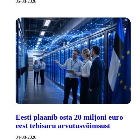
05-08-2026
Eesti plaanib osta 20 miljoni euro
eest tehisaru arvutusvõimsust
04-08-2026