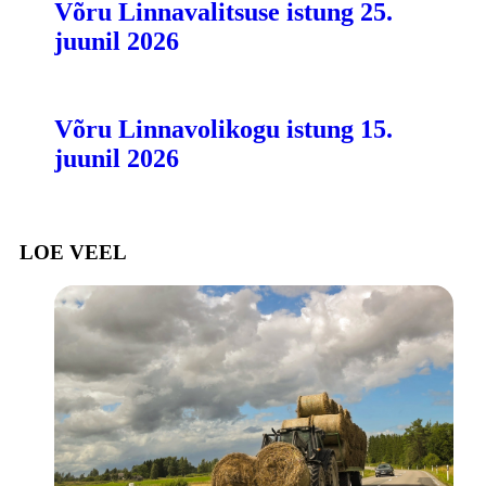
Võru Linnavalitsuse istung 25.
juunil 2026
Võru Linnavolikogu istung 15.
juunil 2026
LOE VEEL