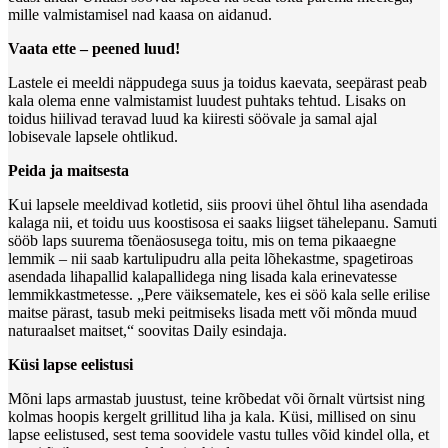
mille valmistamisel nad kaasa on aidanud.
Vaata ette – peened luud!
Lastele ei meeldi näppudega suus ja toidus kaevata, seepärast peab
kala olema enne valmistamist luudest puhtaks tehtud. Lisaks on
toidus hiilivad teravad luud ka kiiresti söövale ja samal ajal
lobisevale lapsele ohtlikud.
Peida ja maitsesta
Kui lapsele meeldivad kotletid, siis proovi ühel õhtul liha asendada
kalaga nii, et toidu uus koostisosa ei saaks liigset tähelepanu. Samuti
sööb laps suurema tõenäosusega toitu, mis on tema pikaaegne
lemmik – nii saab kartulipudru alla peita lõhekastme, spagetiroas
asendada lihapallid kalapallidega ning lisada kala erinevatesse
lemmikkastmetesse. „Pere väiksematele, kes ei söö kala selle erilise
maitse pärast, tasub meki peitmiseks lisada mett või mõnda muud
naturaalset maitset,“ soovitas Daily esindaja.
Küsi lapse eelistusi
Mõni laps armastab juustust, teine krõbedat või õrnalt vürtsist ning
kolmas hoopis kergelt grillitud liha ja kala. Küsi, millised on sinu
lapse eelistused, sest tema soovidele vastu tulles võid kindel olla, et