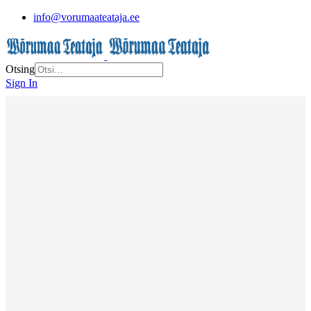
info@vorumaateataja.ee
Otsing
Sign In