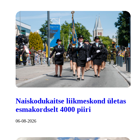
Naiskodukaitse liikmeskond ületas
esmakordselt 4000 piiri
06-08-2026