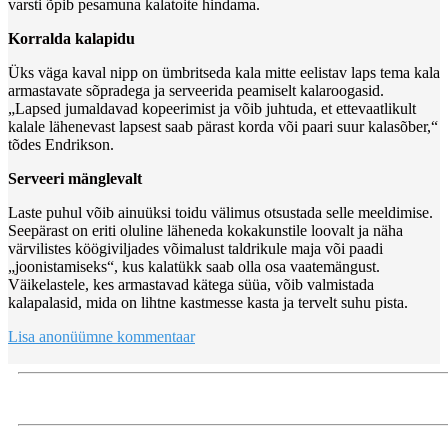
varsti õpib pesamuna kalatoite hindama.
Korralda kalapidu
Üks väga kaval nipp on ümbritseda kala mitte eelistav laps tema kala
armastavate sõpradega ja serveerida peamiselt kalaroogasid.
„Lapsed jumaldavad kopeerimist ja võib juhtuda, et ettevaatlikult
kalale lähenevast lapsest saab pärast korda või paari suur kalasõber,“
tõdes Endrikson.
Serveeri mänglevalt
Laste puhul võib ainuüksi toidu välimus otsustada selle meeldimise.
Seepärast on eriti oluline läheneda kokakunstile loovalt ja näha
värvilistes köögiviljades võimalust taldrikule maja või paadi
„joonistamiseks“, kus kalatükk saab olla osa vaatemängust.
Väikelastele, kes armastavad kätega süüa, võib valmistada
kalapalasid, mida on lihtne kastmesse kasta ja tervelt suhu pista.
Lisa anonüümne kommentaar