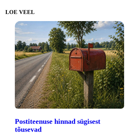
LOE VEEL
Postiteenuse hinnad sügisest
tõusevad