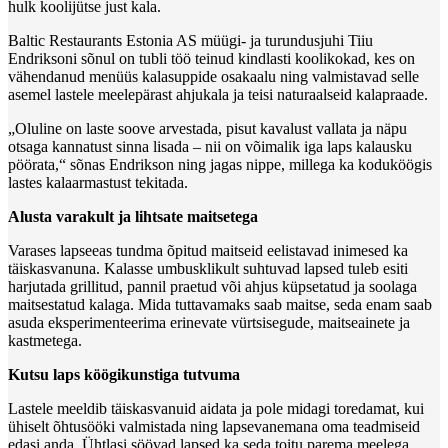
hulk koolijütse just kala.
Baltic Restaurants Estonia AS müügi- ja turundusjuhi Tiiu
Endriksoni sõnul on tubli töö teinud kindlasti koolikokad, kes on
vähendanud menüüs kalasuppide osakaalu ning valmistavad selle
asemel lastele meelepärast ahjukala ja teisi naturaalseid kalapraade.
„Oluline on laste soove arvestada, pisut kavalust vallata ja näpu
otsaga kannatust sinna lisada – nii on võimalik iga laps kalausku
pöörata,“ sõnas Endrikson ning jagas nippe, millega ka koduköögis
lastes kalaarmastust tekitada.
Alusta varakult ja lihtsate maitsetega
Varases lapseeas tundma õpitud maitseid eelistavad inimesed ka
täiskasvanuna. Kalasse umbusklikult suhtuvad lapsed tuleb esiti
harjutada grillitud, pannil praetud või ahjus küpsetatud ja soolaga
maitsestatud kalaga. Mida tuttavamaks saab maitse, seda enam saab
asuda eksperimenteerima erinevate vürtsisegude, maitseainete ja
kastmetega.
Kutsu laps köögikunstiga tutvuma
Lastele meeldib täiskasvanuid aidata ja pole midagi toredamat, kui
ühiselt õhtusööki valmistada ning lapsevanemana oma teadmiseid
edasi anda. Ühtlasi söövad lapsed ka seda toitu parema meelega,