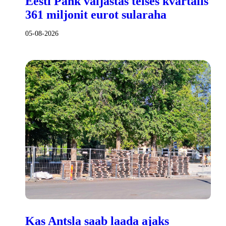
Eesti Pank väljastas teises kvartalis
361 miljonit eurot sularaha
05-08-2026
Kas Antsla saab laada ajaks