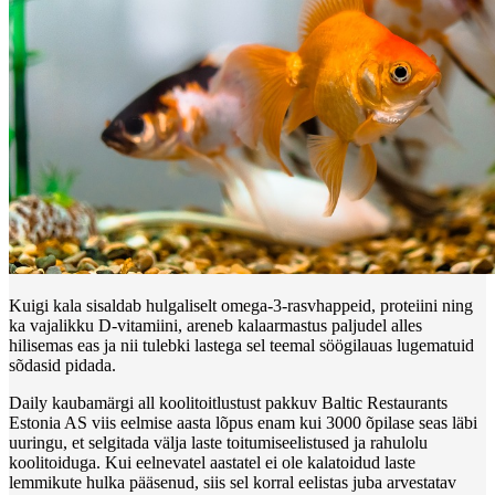
Kuigi kala sisaldab hulgaliselt omega-3-rasvhappeid, proteiini ning
ka vajalikku D-vitamiini, areneb kalaarmastus paljudel alles
hilisemas eas ja nii tulebki lastega sel teemal söögilauas lugematuid
sõdasid pidada.
Daily kaubamärgi all koolitoitlustust pakkuv Baltic Restaurants
Estonia AS viis eelmise aasta lõpus enam kui 3000 õpilase seas läbi
uuringu, et selgitada välja laste toitumiseelistused ja rahulolu
koolitoiduga. Kui eelnevatel aastatel ei ole kalatoidud laste
lemmikute hulka pääsenud, siis sel korral eelistas juba arvestatav