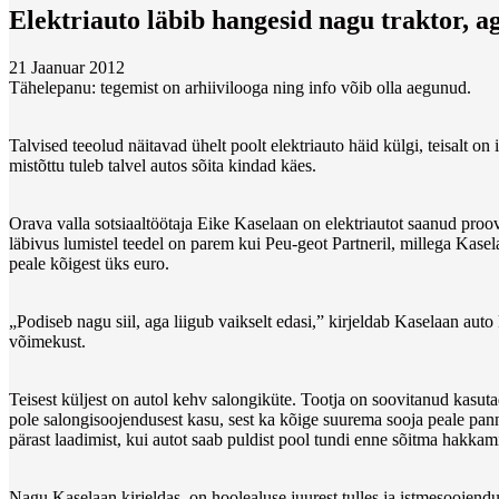
Elektriauto läbib hangesid nagu traktor, a
21 Jaanuar 2012
Tähelepanu: tegemist on arhiivilooga ning info võib olla aegunud.
Talvised teeolud näitavad ühelt poolt elektriauto häid külgi, teisalt
mistõttu tuleb talvel autos sõita kindad käes.
Orava valla sotsiaaltöötaja Eike Kaselaan on elektriautot saanud pro
läbivus lumistel teedel on parem kui Peu-geot Partneril, millega Kase
peale kõigest üks euro.
„Podiseb nagu siil, aga liigub vaikselt edasi,” kirjeldab Kaselaan aut
võimekust.
Teisest küljest on autol kehv salongiküte. Tootja on soovitanud kasut
pole salongisoojendusest kasu, sest ka kõige suurema sooja peale pan
pärast laadimist, kui autot saab puldist pool tundi enne sõitma hakkamis
Nagu Kaselaan kirjeldas, on hoolealuse juurest tulles ja istmesoojend