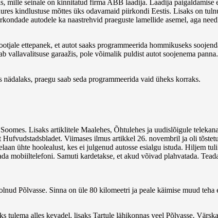
, mille seinale on kinnitatud firma ABB laadija. Laadija paigaldamise e
uures kindlustuse mõttes üks odavamaid piirkondi Eestis. Lisaks on tul
rkondade autodele ka naastrehvid praeguste lamellide asemel, aga needk
ootjale ettepanek, et autot saaks programmeerida hommikuseks soojenda
isab vallavalitsuse garaažis, pole võimalik puldist autot soojenema panna.
ks nädalaks, praegu saab seda programmeerida vaid üheks korraks.
ka Soomes. Lisaks artiklitele Maalehes, Õhtulehes ja uudislõigule tele
ufvudstadsbladet. Viimases ilmus artikkel 26. novembril ja oli tõstetu
 ühte hoolealust, kes ei julgenud autosse esialgu istuda. Hiljem tuli väl
 mobiiltelefoni. Samuti kardetakse, et akud võivad plahvatada. Teadaol
 olnud Põlvasse. Sinna on üle 80 kilomeetri ja peale käimise muud teha 
peaks tulema alles kevadel, lisaks Tartule lähikonnas veel Põlvasse, Vä