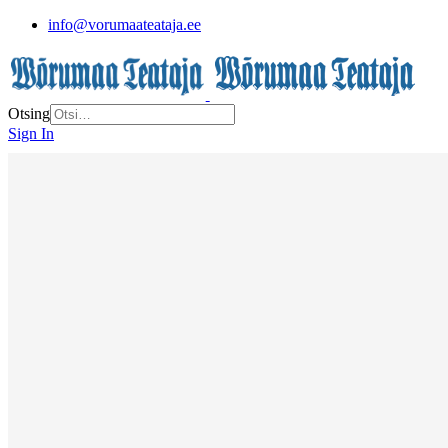
info@vorumaateataja.ee
Otsing
Sign In