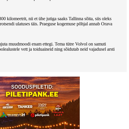
0 kilomeetrit, nii et ühe jutiga saaks Tallinna sõita, siis oleks
protsendi ulatuses täis. Praeguse kogemuse põhjal annab Orava
i kujuta muudmoodi enam ettegi. Tema tütre Volvol on samuti
lealustele vett ja toiduaineid ning sõidutab neid vajadusel arsti