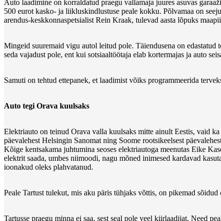
Auto laadimine on korraldatud praegu vallamaja juures asuvas garaažis
500 eurot kasko- ja liikluskindlustuse peale kokku. Põlvamaa on seej
arendus-keskkonnaspetsialist Rein Kraak, tulevad aasta lõpuks maapii
Mingeid suuremaid vigu autol leitud pole. Täiendusena on edastatud t
seda vajadust pole, ent kui sotsiaaltöötaja elab kortermajas ja auto se
Samuti on tehtud ettepanek, et laadimist võiks programmeerida terve
Auto tegi Orava kuulsaks
Elektriauto on teinud Orava valla kuulsaks mitte ainult Eestis, vaid 
päevalehest Helsingin Sanomat ning Soome rootsikeelsest päevalehest H
Kõige kentsakama juhtumina seoses elektriautoga meenutas Eike Kaselaan
elektrit saada, umbes niimoodi, nagu mõned inimesed kardavad kasutada
ioonakud oleks plahvatanud.
Peale Tartust tulekut, mis aku päris tühjaks võttis, on pikemad sõidud
Tartusse praegu minna ei saa, sest seal pole veel kiirlaadijat. Need 