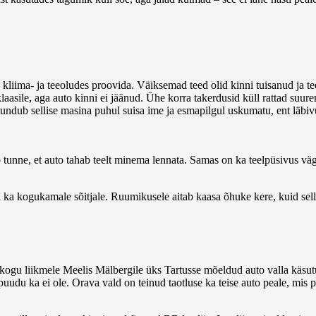
 kliima- ja teeoludes proovida. Väiksemad teed olid kinni tuisanud ja te
klaasile, aga auto kinni ei jäänud. Ühe korra takerdusid küll rattad suure
tundub sellise masina puhul suisa ime ja esmapilgul uskumatu, ent läbivus
ib tunne, et auto tahab teelt minema lennata. Samas on ka teelpüsivus vä
umi ka kogukamale sõitjale. Ruumikusele aitab kaasa õhuke kere, kuid 
ogu liikmele Meelis Mälbergile üks Tartusse mõeldud auto valla käsutu
u puudu ka ei ole. Orava vald on teinud taotluse ka teise auto peale, mis