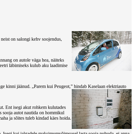
 neist on salongi kehv soojendus,
innang on autole väga hea, näiteks
eetri läbimiseks kulub aku laadimise
hange kinni jäänud. „Parem kui Peugeot,” hindab Kaselaan elektriauto
ut. Ent isegi akut rohkem kulutades
us sooja autot nautida on hommikul
 maha ja sõites tuleb kindad käes hoida.
le. Isegi kui jalgadele maksimumvõimsusel lasta sooja puhuda, ei anna