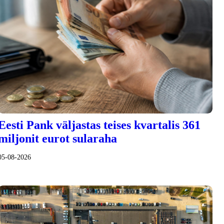
Eesti Pank väljastas teises kvartalis 361
miljonit eurot sularaha
05-08-2026