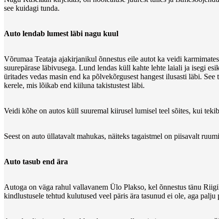
see kuidagi tunda.
Auto lendab lumest läbi nagu kuul
Võrumaa Teataja ajakirjanikul õnnestus eile autot ka veidi karmimates
suurepärase läbivusega. Lund lendas küll kahte lehte laiali ja isegi esi
üritades vedas masin end ka põlvekõrgusest hangest ilusasti läbi. See 
kerele, mis lõikab end kiiluna takistustest läbi.
Veidi kõhe on autos küll suuremal kiirusel lumisel teel sõites, kui tek
Seest on auto üllatavalt mahukas, näiteks tagaistmel on piisavalt ru
Auto tasub end ära
Autoga on väga rahul vallavanem Ülo Plakso, kel õnnestus tänu Riigik
kindlustusele tehtud kulutused veel päris ära tasunud ei ole, aga palj