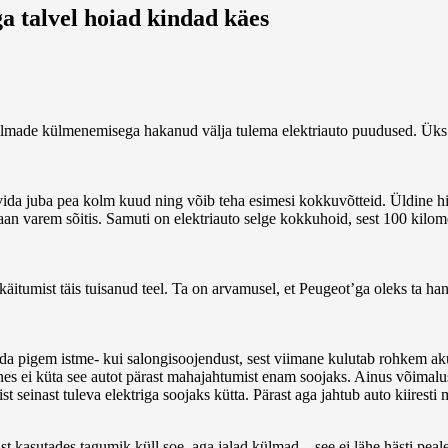
ga talvel hoiad kindad käes
 on ilmade külmenemisega hakanud välja tulema elektriauto puudused. Üks
ovida juba pea kolm kuud ning võib teha esimesi kokkuvõtteid. Üldine h
laan varem sõitis. Samuti on elektriauto selge kokkuhoid, sest 100 kilom
o käitumist täis tuisanud teel. Ta on arvamusel, et Peugeot’ga oleks ta 
ada pigem istme- kui salongisoojendust, sest viimane kulutab rohkem ak
nes ei küta see autot pärast mahajahtumist enam soojaks. Ainus võimal
t seinast tuleva elektriga soojaks kütta. Pärast aga jahtub auto kiiresti
ust kasutades tagumik küll soe, aga jalad külmad – see ei lähe hästi pea