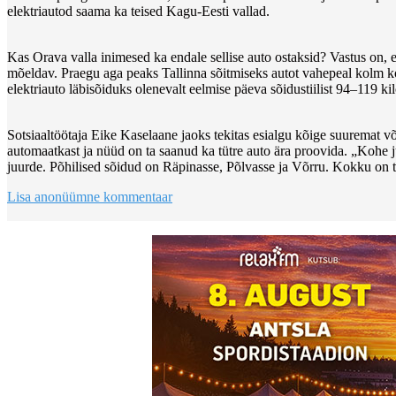
elektriautod saama ka teised Kagu-Eesti vallad.
Kas Orava valla inimesed ka endale sellise auto ostaksid? Vastus on, et i
mõeldav. Praegu aga peaks Tallinna sõitmiseks autot vahepeal kolm ko
elektriauto läbisõiduks olenevalt eelmise päeva sõidustiilist 94–119 kil
Sotsiaaltöötaja Eike Kaselaane jaoks tekitas esialgu kõige suuremat v
automaatkast ja nüüd on ta saanud ka tütre auto ära proovida. „Kohe jul
juurde. Põhilised sõidud on Räpinasse, Põlvasse ja Võrru. Kokku on t
Lisa anonüümne kommentaar