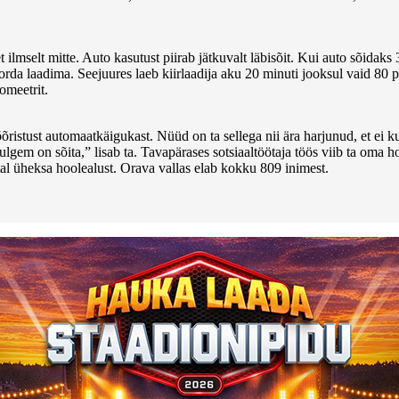
lmselt mitte. Auto kasutust piirab jätkuvalt läbisõit. Kui auto sõidaks 30
rda laadima. Seejuures laeb kiirlaadija aku 20 minuti jooksul vaid 80 
omeetrit.
õõristust automaatkäigukast. Nüüd on ta sellega nii ära harjunud, et e
gem on sõita,” lisab ta. Tavapärases sotsiaaltöötaja töös viib ta oma hoo
al üheksa hoolealust. Orava vallas elab kokku 809 inimest.