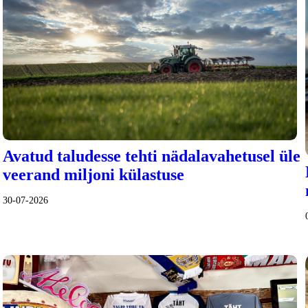
Avatud taludesse tehti nädalavahetusel üle
veerand miljoni külastuse
30-07-2026