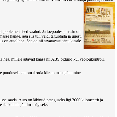
el poolemeetrised vaalud. Ja tõepoolest, masin on
masse hange, aga siis tuli veidi tagurdada ja uuesti
 on autol hea. See on nii arvatavasti tänu kitsale
ga hea, millele aitavad kaasa nii ABS pidurid kui veojõukontroll.
selle puuduseks on omakorda kiirem mahajahtumine.
sse saada. Auto on läbinud praeguseks ligi 3000 kilomeetrit ja
 peaks kohale jõudma sügiseks.