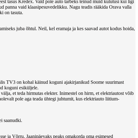
est tasus Kredex. Vald pole auto tarbeks teinud muid kulutusi kui ligi
nud panna vaid klaasipesuvedelikku. Nagu teadis rääkida Orava valla
i on tasuta.
miseks juba õhtul. Neil, kel eramaja ja kes saavad autot kodus hoida,
kanalis TV3 on kohal käinud koguni ajakirjanikud Soome suurimast
d koguni esiküljele.
ja, et teda hirmutas elekter. Inimestel on hirm, et elektriautost võib
evalt pole aga teada ühtegi juhtumit, kus elektriauto liitium-
ei saanudki.
rskasse ja Võrru. Jaanipäevaks peaks omakorda oma esimesed