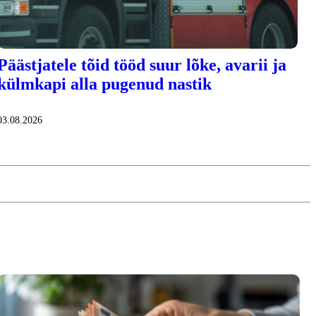
Päästjatele tõid tööd suur lõke, avarii ja
külmkapi alla pugenud nastik
03.08.2026