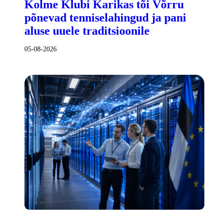
Kolme Klubi Karikas tõi Võrru
põnevad tenniselahingud ja pani
aluse uuele traditsioonile
05-08-2026