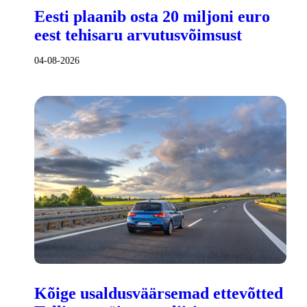
Eesti plaanib osta 20 miljoni euro
eest tehisaru arvutusvõimsust
04-08-2026
Kõige usaldusväärsemad ettevõtted