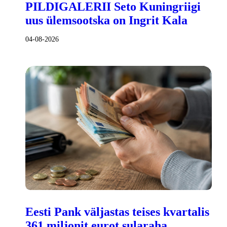
PILDIGALERII Seto Kuningriigi
uus ülemsootska on Ingrit Kala
04-08-2026
Eesti Pank väljastas teises kvartalis
361 miljonit eurot sularaha