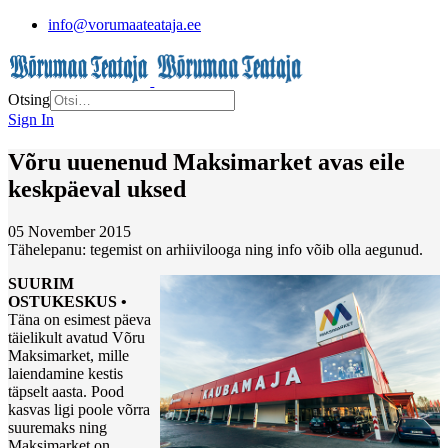
info@vorumaateataja.ee
Otsing
Sign In
Võru uuenenud Maksimarket avas eile
keskpäeval uksed
05 November 2015
Tähelepanu: tegemist on arhiivilooga ning info võib olla aegunud.
SUURIM
OSTUKESKUS •
Täna on esimest päeva
täielikult avatud Võru
Maksimarket, mille
laiendamine kestis
täpselt aasta. Pood
kasvas ligi poole võrra
suuremaks ning
Maksimarket on