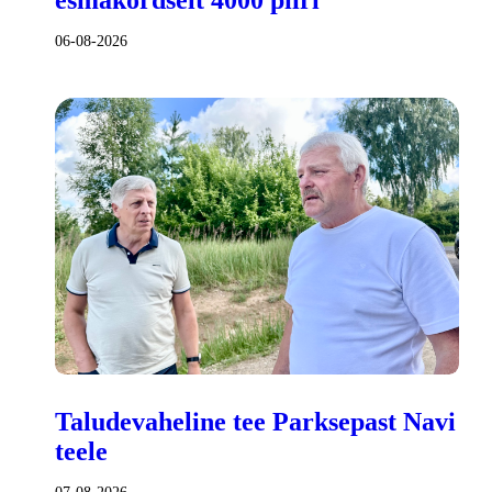
06-08-2026
Taludevaheline tee Parksepast Navi
teele