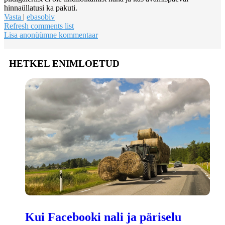
hinnaüllatusi ka pakuti.
Vasta
|
ebasobiv
Refresh comments list
Lisa anonüümne kommentaar
HETKEL ENIMLOETUD
Kui Facebooki nali ja päriselu