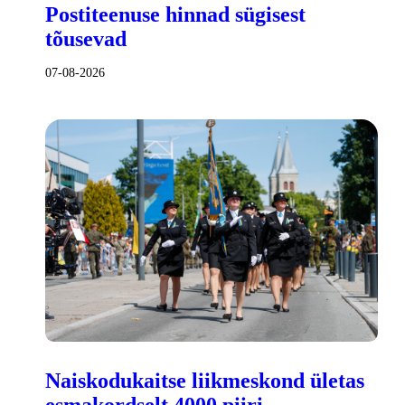
Postiteenuse hinnad sügisest
tõusevad
07-08-2026
Naiskodukaitse liikmeskond ületas
esmakordselt 4000 piiri