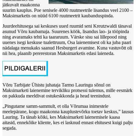
jätkuvalt maakonna
suurim kauplus. Poe senisele 4000 ruutmeetrile lisandus veel 2100 –
Maksimarketis on nüüd 6100 ruutmeetrit kaubanduspinda.
Juurdeehitusega sai keskuses uued ruumid seni Kreutzwaldi tänaval
asunud Võru kaubamaja. Suurenes köök, lisandus lao- ja tööpinda
ning avaramaks tehti ka taararuum. Värske sisu sai lillepood ning
uuenes isegi keskuse tualettruum, Osa laienemisest oli ka juba paari
nädalaga menukaks saanud Hesburgeri avamine. Kuna vastuvõtt oli
nii hea, plaanib pererestoran Maksimarketis edasi laieneda.
Võru Tarbijate Ühistu juhataja Tarmo Lauringu sõnul on
Maksimarketi laienemine tervikliku protsessi tulemus, mille eesmärk
on pakkuda meeldivat ostukeskkonda ja head teenindust.
„Pingutame samm-sammult, et olla Võrumaa inimestele
meelepärane, kogu maakonna kauplustevõrku toetav keskus,” lausus
Lauring. Ta tänab kõiki, kes Maksimarketi laienemisele kaasa
aitasid, ennekõike kliente, kes ei lasknud ennast ehitusest kuigi palju
segada.