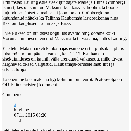
Eriti tõstab Lauring esile sisekujundajate Maile ja Eliina Grünbergi
panust, kes on suutnud Maksimarketi kasvust hoolimata hoone
kujunduses ühtset ja maitsekat joont hoida. Grünbergid on
kujundanud näiteks ka Tallinna Kaubamaja lasteosakonna ning
Bastioni kauplused Tallinnas ja Riias.
„Meie uksed on nüüdsest kogu ilus avatud ning ootame kõiki
Võrumaa inimesi uuenenud Maksimarketit vaatama,” ütles Lauring.
Eile tehti Maksimarketi kaubamajas esimene ost – pintsak ja pluus –
juba mõni minut pärast avamist, kell 12.17. Kaubamaja
sisekujunduses on kaunilt välja arendatud valguspuu, mille tüvest
hargnevad oksad-valgustid. Kaubamajakorrusele saab lift i ja
eskalaatoriga.
Laienemine läks maksma ligi kolm miljonit eurot. Peatöövõtja oli
OÜ Ehitusmeister.{fcomment}
Comments
#
huviline
07.11.2015 08:26
+3
pildigaleriist ei ole lindilõikamist näha ja kas avamispäeval