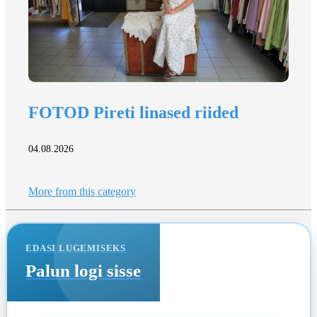
FOTOD Pireti linased riided
04.08.2026
More from this category
EDASI LUGEMISEKS
Palun logi sisse