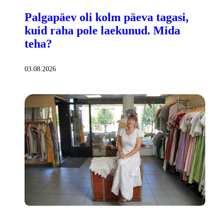
Palgapäev oli kolm päeva tagasi,
kuid raha pole laekunud. Mida
teha?
03.08.2026