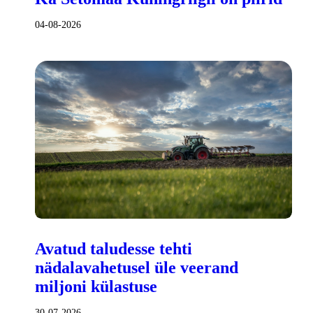
04-08-2026
Avatud taludesse tehti
nädalavahetusel üle veerand
miljoni külastuse
30-07-2026