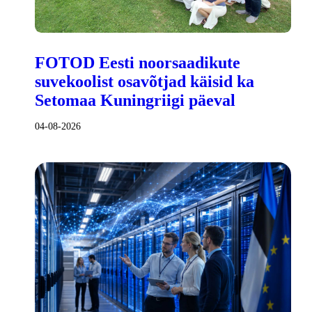
FOTOD Eesti noorsaadikute
suvekoolist osavõtjad käisid ka
Setomaa Kuningriigi päeval
04-08-2026