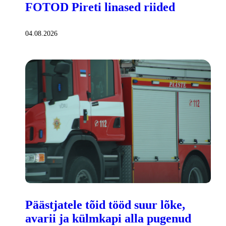
FOTOD Pireti linased riided
04.08.2026
Päästjatele tõid tööd suur lõke,
avarii ja külmkapi alla pugenud