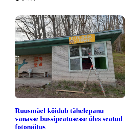
Ruusmäel köidab tähelepanu
vanasse bussipeatusesse üles seatud
fotonäitus