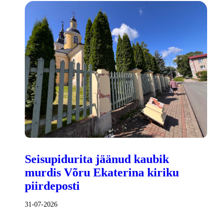
Seisupidurita jäänud kaubik
murdis Võru Ekaterina kiriku
piirdeposti
31-07-2026