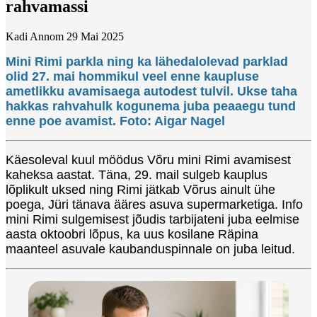
rahvamassi
Kadi Annom
29 Mai 2025
Mini Rimi parkla ning ka lähedalolevad parklad
olid 27. mai hommikul veel enne kaupluse
ametlikku avamisaega autodest tulvil. Ukse taha
hakkas rahvahulk kogunema juba peaaegu tund
enne poe avamist. Foto: Aigar Nagel
Käesoleval kuul möödus Võru mini Rimi avamisest
kaheksa aastat. Täna, 29. mail sulgeb kauplus
lõplikult uksed ning Rimi jätkab Võrus ainult ühe
poega, Jüri tänava ääres asuva supermarketiga. Info
mini Rimi sulgemisest jõudis tarbijateni juba eelmise
aasta oktoobri lõpus, ka uus kosilane Räpina
maanteel asuvale kaubanduspinnale on juba leitud.