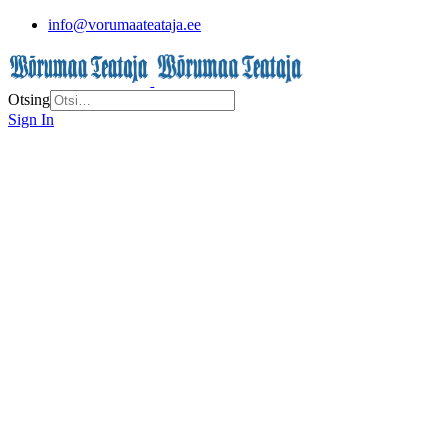
info@vorumaateataja.ee
Otsing
Sign In