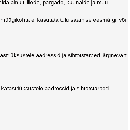
elda ainult lillede, pärgade, küünalde ja muu
e müügikohta ei kasutata tulu saamise eesmärgil või
striüksustele aadressid ja sihtotstarbed järgnevalt:
katastriüksustele aadressid ja sihtotstarbed