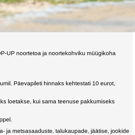
OP-UP noortetoa ja noortekohviku müügikoha
umil. Päevapileti hinnaks kehtestati 10 eurot,
seks loetakse, kui sama teenuse pakkumiseks
ppel.
ia- ja metsasaaduste, talukaupade, jäätise, jookide