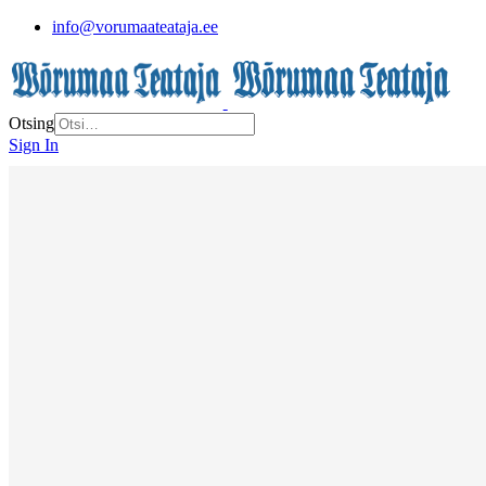
info@vorumaateataja.ee
Otsing
Sign In