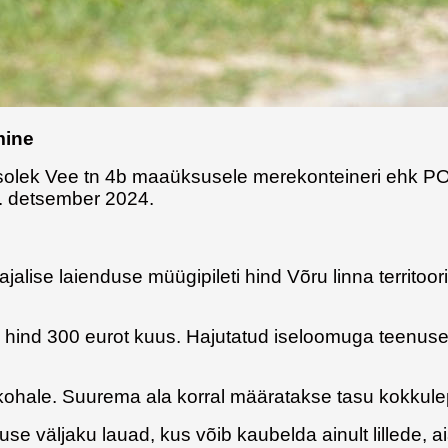
mine
usolek Vee tn 4b maaüksusele merekonteineri ehk P
1. detsember 2024.
lise laienduse müügipileti hind Võru linna territoori
ti hind 300 eurot kuus. Hajutatud iseloomuga teenu
ikohale. Suurema ala korral määratakse tasu kokkule
se väljaku lauad, kus võib kaubelda ainult lillede, a