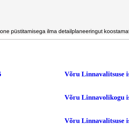
one püstitamisega ilma detailplaneeringut koostamata
6
Võru Linnavalitsuse is
Võru Linnavolikogu is
Võru Linnavalitsuse i