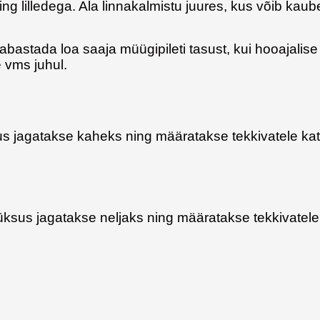
ing lilledega. Ala linnakalmistu juures, kus võib kaub
abastada loa saaja müügipileti tasust, kui hooajalis
 vms juhul.
us jagatakse kaheks ning määratakse tekkivatele kata
iüksus jagatakse neljaks ning määratakse tekkivatele 