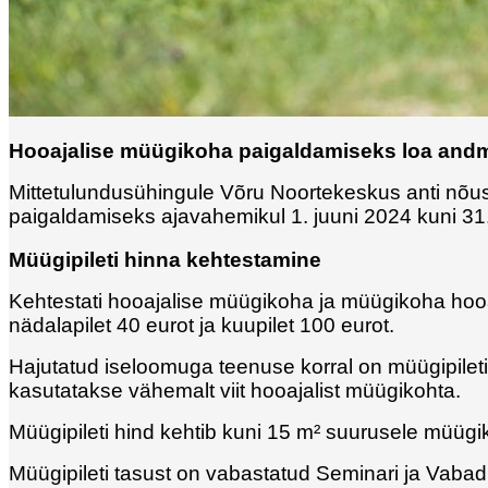
Hooajalise müügikoha paigaldamiseks loa and
Mittetulundusühingule Võru Noortekeskus anti nõ
paigaldamiseks ajavahemikul 1. juuni 2024 kuni 3
Müügipileti hinna kehtestamine
Kehtestati hooajalise müügikoha ja müügikoha hooaja
nädalapilet 40 eurot ja kuupilet 100 eurot.
Hajutatud iseloomuga teenuse korral on müügipile
kasutatakse vähemalt viit hooajalist müügikohta.
Müügipileti hind kehtib kuni 15 m² suurusele müüg
Müügipileti tasust on vabastatud Seminari ja Vabadu