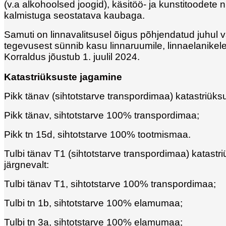
(v.a alkohoolsed joogid), käsitöö- ja kunstitoodete n
kalmistuga seostatava kaubaga.
Samuti on linnavalitsusel õigus põhjendatud juhul v
tegevusest sünnib kasu linnaruumile, linnaelanikele
Korraldus jõustub 1. juulil 2024.
Katastriüksuste jagamine
Pikk tänav (sihtotstarve transpordimaa) katastriüks
Pikk tänav, sihtotstarve 100% transpordimaa;
Pikk tn 15d, sihtotstarve 100% tootmismaa.
Tulbi tänav T1 (sihtotstarve transpordimaa) katastr
järgnevalt:
Tulbi tänav T1, sihtotstarve 100% transpordimaa;
Tulbi tn 1b, sihtotstarve 100% elamumaa;
Tulbi tn 3a, sihtotstarve 100% elamumaa;