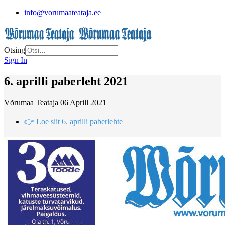
info@vorumaateataja.ee
Otsing
Sign In
6. aprilli paberleht 2021
Võrumaa Teataja
06 Aprill 2021
👉 Loe siit 6. aprilli paberlehte