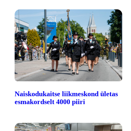
Naiskodukaitse liikmeskond ületas
esmakordselt 4000 piiri