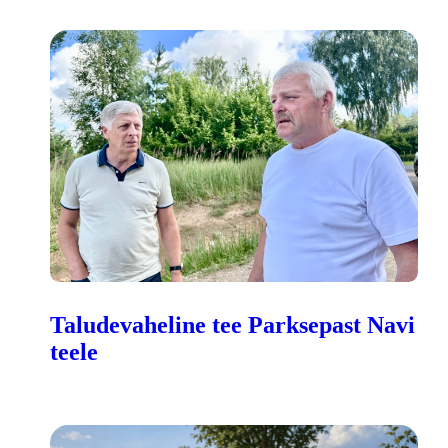
Taludevaheline tee Parksepast Navi
teele