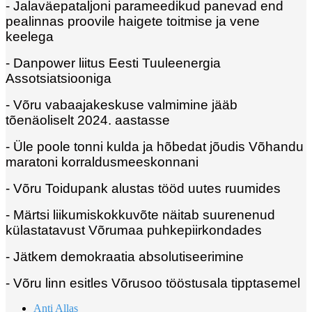
- Jalaväepataljoni parameedikud panevad end
pealinnas proovile haigete toitmise ja vene
keelega
- Danpower liitus Eesti Tuuleenergia
Assotsiatsiooniga
- Võru vabaajakeskuse valmimine jääb
tõenäoliselt 2024. aastasse
- Üle poole tonni kulda ja hõbedat jõudis Võhandu
maratoni korraldusmeeskonnani
- Võru Toidupank alustas tööd uutes ruumides
- Märtsi liikumiskokkuvõte näitab suurenenud
külastatavust Võrumaa puhkepiirkondades
- Jätkem demokraatia absolutiseerimine
- Võru linn esitles Võrusoo tööstusala tipptasemel
Anti Allas