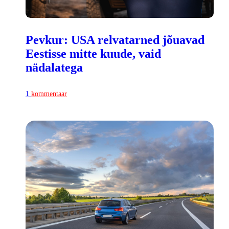
Pevkur: USA relvatarned jõuavad
Eestisse mitte kuude, vaid
nädalatega
1
kommentaar