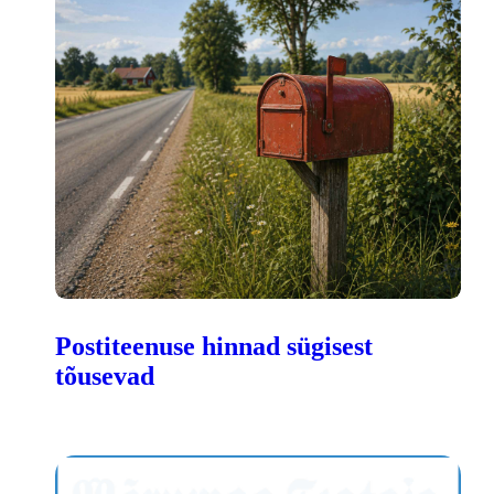
Postiteenuse hinnad sügisest
tõusevad