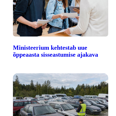
Ministeerium kehtestab uue
õppeaasta sisseastumise ajakava