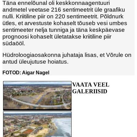
Täna ennelõunal oli keskkonnaagentuuri
andmetel veetase 216 sentimeetrit üle graafiku
nulli. Kriitiline piir on 220 sentimeetrit. Põldnurk
ütles, et arvestuste kohaselt tõuseb vesi umbes
sentimeeter nelja tunniga ja täna keskpäevase
prognoosi kohaselt ületatakse kriitiline piir
südaööl.
Hüdroloogiaosakonna juhataja lisas, et Võrule on
antud üleujutuse hoiatus.
FOTOD: Aigar Nagel
VAATA VEEL
GALERIISID