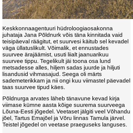
Keskkonnaagentuuri hüdroloogiaosakonna
juhataja Jana Põldnurk võis täna kinnitada vaid
teisipäeval räägitut, et suurvesi käitub sel kevadel
väga üllatuslikult. Võimalik, et ennustades
suurvee ärajäämist, usuti liialt jaanuarikuu
suurvee tippu. Tegelikult jäi toona osa lund
metsadesse alles, hiljem sadas juurde ja hiljuti
lisandusid vihmasajud. Seega oli märts
sademeterikkam ja nii ongi kuu viimastel päevadel
taas suurvee tipud käes.
Põldnurga arvates läheb tänavune kevad kirja
viimase kümne aasta kõige suurema suurveega
Lõuna-Eesti jõgedel. Veetaset jälgiti veel Võhandu
jõel, Tartus Emajõel ja Võru linnas Tamula järvel.
Teistel jõgedel on veetase praeguseks languses.