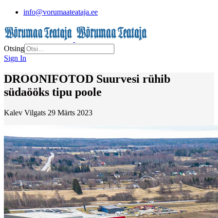
info@vorumaateataja.ee
Otsing
Sign In
DROONIFOTOD Suurvesi rühib
südaööks tipu poole
Kalev Vilgats
29 Märts 2023