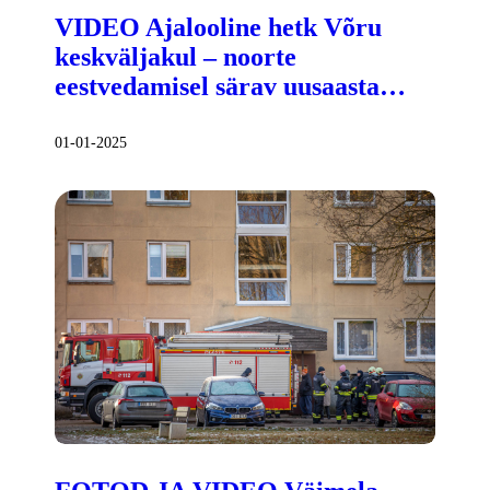
VIDEO Ajalooline hetk Võru
keskväljakul – noorte
eestvedamisel särav uusaasta…
01-01-2025