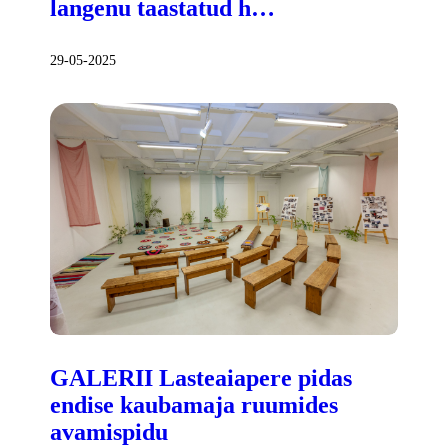
langenu taastatud h…
29-05-2025
GALERII Lasteaiapere pidas
endise kaubamaja ruumides
avamispidu