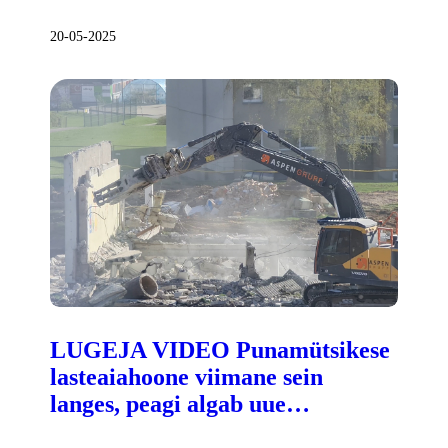
20-05-2025
LUGEJA VIDEO Punamütsikese
lasteaiahoone viimane sein
langes, peagi algab uue…