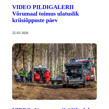
VIDEO PILDIGALERII
Võrumaal toimus ulatuslik
kriisiõppuste päev
25-03-2026