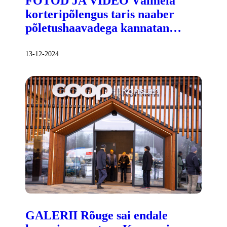
FOTOD JA VIDEO Väimela
korteripõlengus taris naaber
põletushaavadega kannatan…
13-12-2024
GALERII Rõuge sai endale