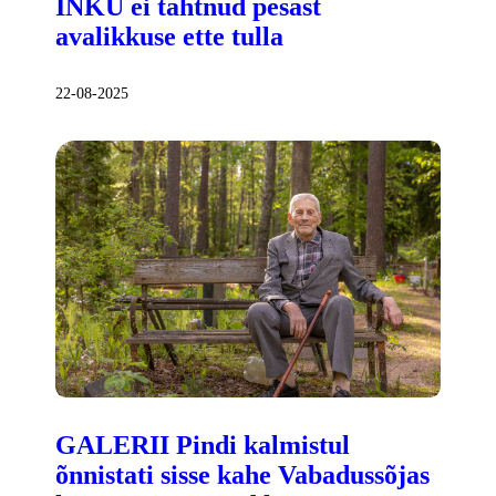
INKU ei tahtnud pesast
avalikkuse ette tulla
22-08-2025
GALERII Pindi kalmistul
õnnistati sisse kahe Vabadussõjas