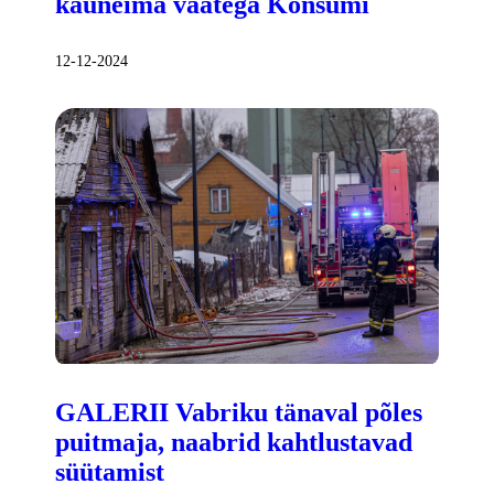
kauneima vaatega Konsumi
12-12-2024
GALERII Vabriku tänaval põles
puitmaja, naabrid kahtlustavad
süütamist