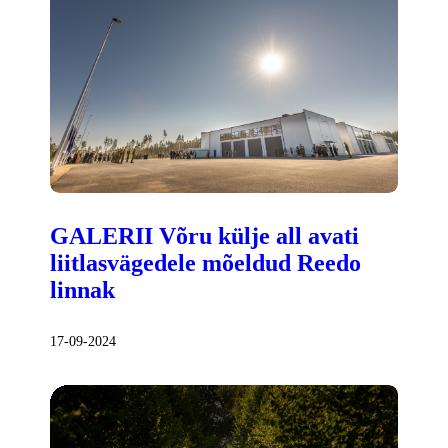
GALERII Võru külje all avati
liitlasvägedele mõeldud Reedo
linnak
17-09-2024