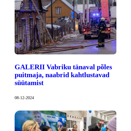
GALERII Vabriku tänaval põles
puitmaja, naabrid kahtlustavad
süütamist
08-12-2024