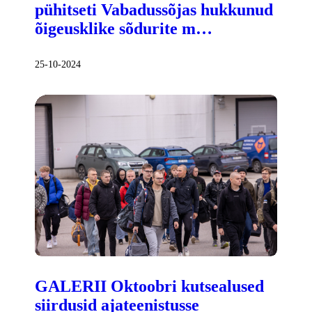
pühitseti Vabadussõjas hukkunud
õigeusklike sõdurite m…
25-10-2024
GALERII Oktoobri kutsealused
siirdusid ajateenistusse