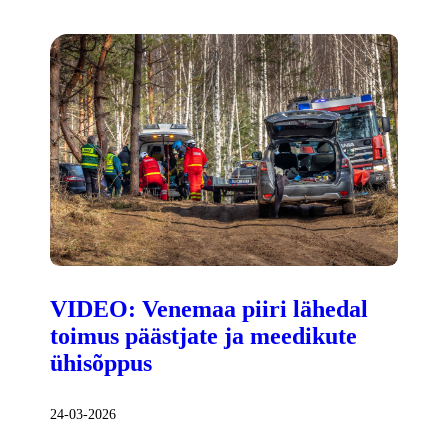
VIDEO: Venemaa piiri lähedal
toimus päästjate ja meedikute
ühisõppus
24-03-2026