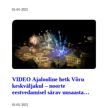
01-01-2025
VIDEO Ajalooline hetk Võru
keskväljakul – noorte
eestvedamisel särav uusaasta…
01-01-2025