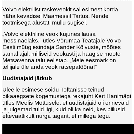
Volvo elektrilist raskeveokit sai esimest korda
näha kevadisel Maamessil Tartus. Nende
tootmisega alustati mullu sügisel.
„Volvo elektriline veok kujunes lausa
messinaelaks,” ütles Võrumaa Teatajale Volvo
Eesti müügiesindaja Sander Kõivuste, mõõtes
samal ajal, milliseid veokasti ja haagise mõõte
Metsavenna talu eelistab. „Meie eesmärk on
tellijale üle anda veok rätsepatööna!”
Uudistajaid jätkub
Üleeile esimese sõidu Toftanisse teinud
pikaaegsete kogemustega rekajuht Kert Hanimägi
ütles Meelis Mõttusele, et uudistajaid oli erinevaid
ja julgemad tulid ligi, kuid oli ka neid, kes piilusid
ettevaatlikult nurga tagant, et millega tegu.