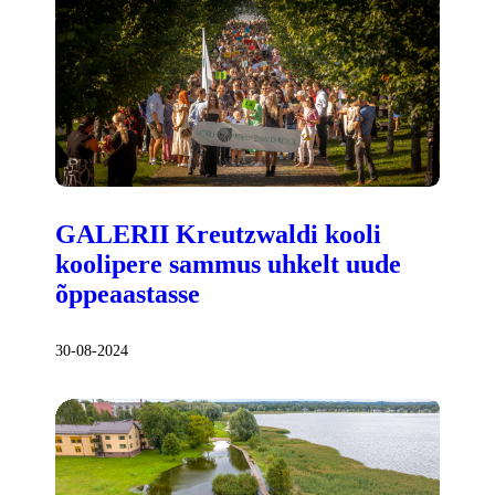
GALERII Kreutzwaldi kooli
koolipere sammus uhkelt uude
õppeaastasse
30-08-2024