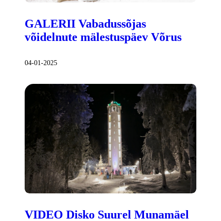
GALERII Vabadussõjas
võidelnute mälestuspäev Võrus
04-01-2025
VIDEO Disko Suurel Munamäel