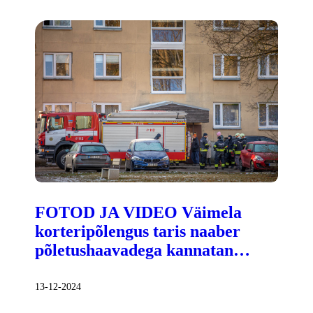
FOTOD JA VIDEO Väimela
korteripõlengus taris naaber
põletushaavadega kannatan…
13-12-2024