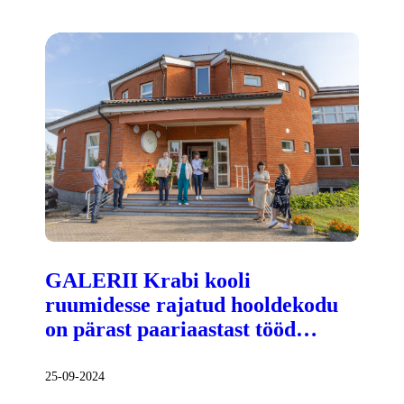
GALERII Krabi kooli
ruumidesse rajatud hooldekodu
on pärast paariaastast tööd…
25-09-2024