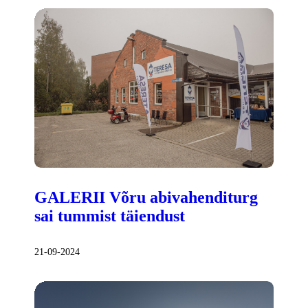
GALERII Võru abivahenditurg
sai tummist täiendust
21-09-2024