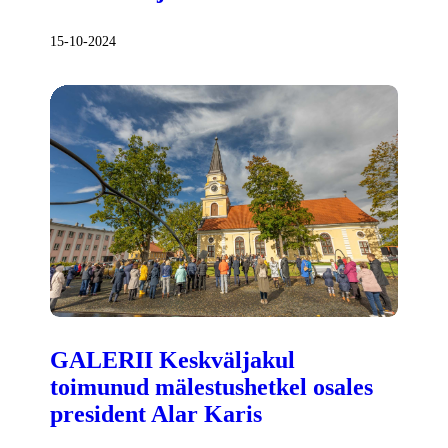
15-10-2024
GALERII Keskväljakul
toimunud mälestushetkel osales
president Alar Karis