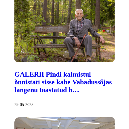
GALERII Pindi kalmistul
õnnistati sisse kahe Vabadussõjas
langenu taastatud h…
29-05-2025