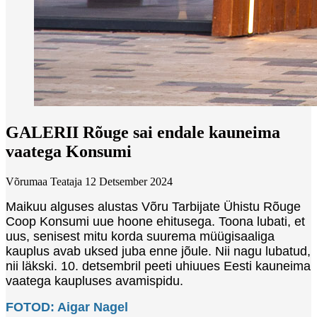
GALERII Rõuge sai endale kauneima
vaatega Konsumi
Võrumaa Teataja
12 Detsember 2024
Maikuu alguses alustas Võru Tarbijate Ühistu Rõuge
Coop Konsumi uue hoone ehitusega. Toona lubati, et
uus, senisest mitu korda suurema müügisaaliga
kauplus avab uksed juba enne jõule. Nii nagu lubatud,
nii läkski. 10. detsembril peeti uhiuues Eesti kauneima
vaatega kaupluses avamispidu.
FOTOD: Aigar Nagel