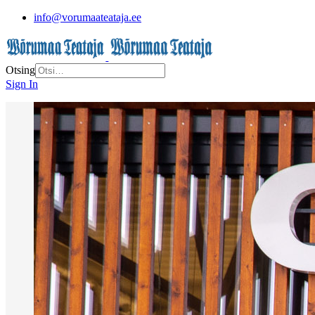
info@vorumaateataja.ee
Otsing
Sign In