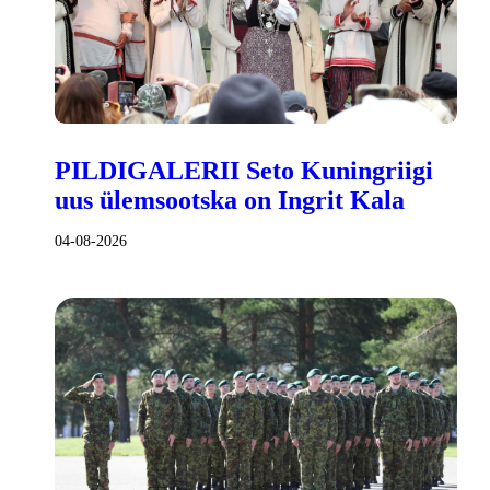
PILDIGALERII Seto Kuningriigi
uus ülemsootska on Ingrit Kala
04-08-2026