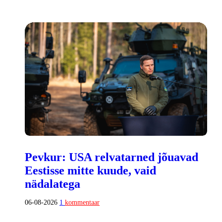
Pevkur: USA relvatarned jõuavad
Eestisse mitte kuude, vaid
nädalatega
06-08-2026
1
kommentaar