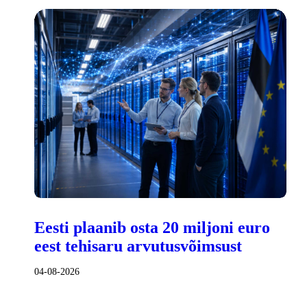
Eesti plaanib osta 20 miljoni euro
eest tehisaru arvutusvõimsust
04-08-2026