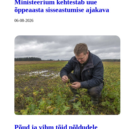
Ministeerium kehtestab uue
õppeaasta sisseastumise ajakava
06-08-2026
Põud ja vihm tõid põldudele