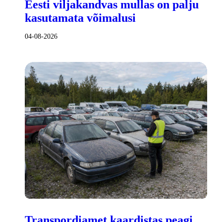
Eesti viljakandvas mullas on palju
kasutamata võimalusi
04-08-2026
Transpordiamet kaardistas peagi