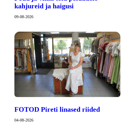
kahjureid ja haigusi
09-08-2026
FOTOD Pireti linased riided
04-08-2026