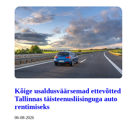
Kõige usaldusväärsemad ettevõtted
Tallinnas täisteenusliisinguga auto
rentimiseks
06-08-2026