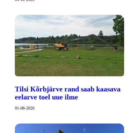
Tilsi Kõrbjärve rand saab kaasava
eelarve toel uue ilme
01-08-2026