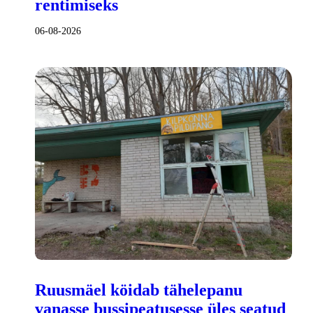
rentimiseks
06-08-2026
Ruusmäel köidab tähelepanu
vanasse bussipeatusesse üles seatud