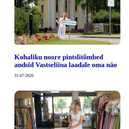
Kohaliku noore pintslitõmbed
andsid Vastseliina laadale oma näo
31-07-2026