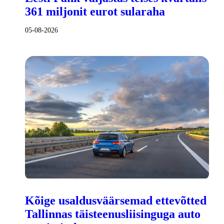
361 miljonit eurot sularaha
05-08-2026
Kõige usaldusväärsemad ettevõtted
Tallinnas täisteenusliisinguga auto