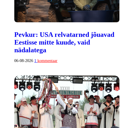
Pevkur: USA relvatarned jõuavad
Eestisse mitte kuude, vaid
nädalatega
06-08-2026
1
kommentaar