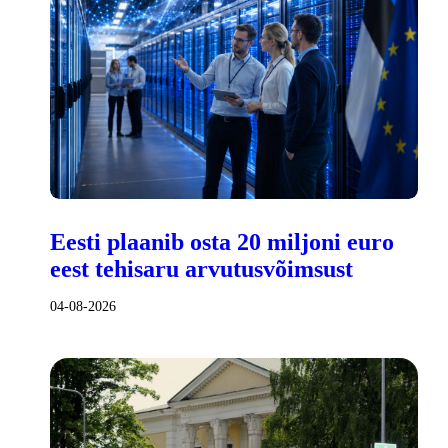
Eesti plaanib osta 20 miljoni euro
eest tehisaru arvutusvõimsust
04-08-2026