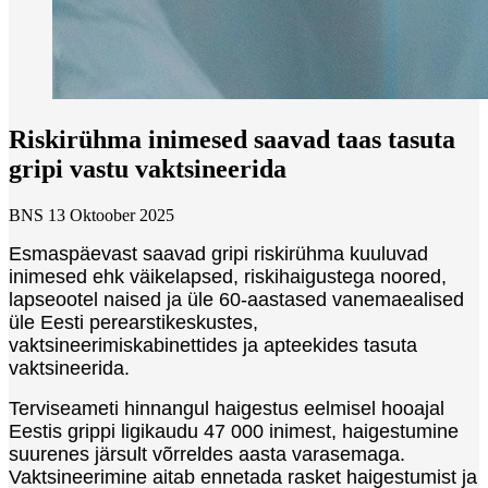
Riskirühma inimesed saavad taas tasuta
gripi vastu vaktsineerida
BNS
13 Oktoober 2025
Esmaspäevast saavad gripi riskirühma kuuluvad
inimesed ehk väikelapsed, riskihaigustega noored,
lapseootel naised ja üle 60-aastased vanemaealised
üle Eesti perearstikeskustes,
vaktsineerimiskabinettides ja apteekides tasuta
vaktsineerida.
Terviseameti hinnangul haigestus eelmisel hooajal
Eestis grippi ligikaudu 47 000 inimest, haigestumine
suurenes järsult võrreldes aasta varasemaga.
Vaktsineerimine aitab ennetada rasket haigestumist ja