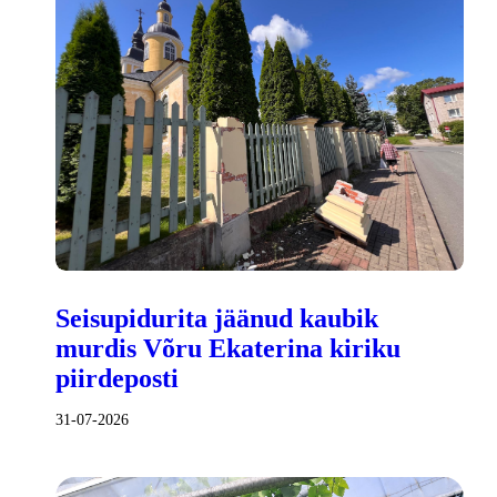
Seisupidurita jäänud kaubik
murdis Võru Ekaterina kiriku
piirdeposti
31-07-2026