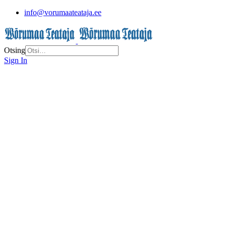
info@vorumaateataja.ee
Otsing
Sign In