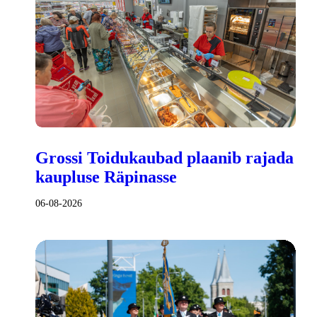
Grossi Toidukaubad plaanib rajada
kaupluse Räpinasse
06-08-2026