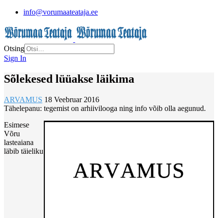
info@vorumaateataja.ee
Otsing
Sign In
Sõlekesed lüüakse läikima
ARVAMUS
18 Veebruar 2016
Tähelepanu: tegemist on arhiivilooga ning info võib olla aegunud.
Esimese
Võru
lasteaiana
läbib täieliku