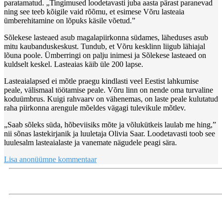
paratamatud. „Tingimused loodetavasti juba aasta pärast paranevad
ning see teeb kõigile vaid rõõmu, et esimese Võru lasteaia
ümberehitamine on lõpuks käsile võetud.”
Sõlekese lasteaed asub magalapiirkonna südames, läheduses asub
mitu kaubanduskeskust. Tundub, et Võru kesklinn liigub lähiajal
lõuna poole. Ümberringi on palju inimesi ja Sõlekese lasteaed on
kuldselt keskel. Lasteaias käib üle 200 lapse.
Lasteaialapsed ei mõtle praegu kindlasti veel Eestist lahkumise
peale, välismaal töötamise peale. Võru linn on nende oma turvaline
koduümbrus. Kuigi rahvaarv on vähenemas, on laste peale kulutatud
raha piirkonna arengule mõeldes vägagi tulevikule mõtlev.
„Saab sõleks süda, hõbeviisiks mõte ja võlukütkeis laulab me hing,”
nii sõnas lastekirjanik ja luuletaja Olivia Saar. Loodetavasti toob see
luulesalm lasteaialaste ja vanemate nägudele peagi sära.
Lisa anonüümne kommentaar