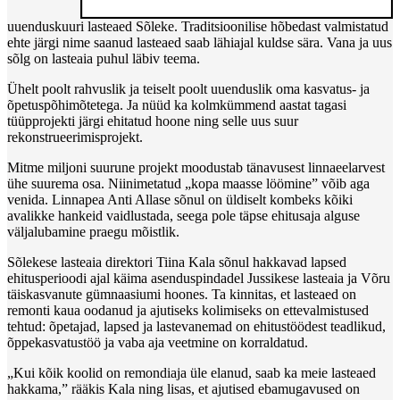
uuenduskuuri lasteaed Sõleke. Traditsioonilise hõbedast valmistatud
ehte järgi nime saanud lasteaed saab lähiajal kuldse sära. Vana ja uus
sõlg on lasteaia puhul läbiv teema.
Ühelt poolt rahvuslik ja teiselt poolt uuenduslik oma kasvatus- ja
õpetuspõhimõtetega. Ja nüüd ka kolmkümmend aastat tagasi
tüüpprojekti järgi ehitatud hoone ning selle uus suur
rekonstrueerimisprojekt.
Mitme miljoni suurune projekt moodustab tänavusest linnaeelarvest
ühe suurema osa. Niinimetatud „kopa maasse löömine” võib aga
venida. Linnapea Anti Allase sõnul on üldiselt kombeks kõiki
avalikke hankeid vaidlustada, seega pole täpse ehitusaja alguse
väljalubamine praegu mõistlik.
Sõlekese lasteaia direktori Tiina Kala sõnul hakkavad lapsed
ehitusperioodi ajal käima asenduspindadel Jussikese lasteaia ja Võru
täiskasvanute gümnaasiumi hoones. Ta kinnitas, et lasteaed on
remonti kaua oodanud ja ajutiseks kolimiseks on ettevalmistused
tehtud: õpetajad, lapsed ja lastevanemad on ehitustöödest teadlikud,
õppekasvatustöö ja vaba aja veetmine on korraldatud.
„Kui kõik koolid on remondiaja üle elanud, saab ka meie lasteaed
hakkama,” rääkis Kala ning lisas, et ajutised ebamugavused on