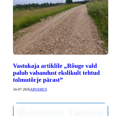
Vastukaja artiklile „Rõuge vald
palub vabandust ekslikult tehtud
tolmutõrje pärast”
24-07-2026
ARVAMUS