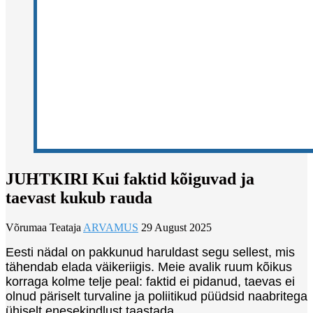
JUHTKIRI Kui faktid kõiguvad ja
taevast kukub rauda
Võrumaa Teataja
ARVAMUS
29 August 2025
Eesti nädal on pakkunud haruldast segu sellest, mis
tähendab elada väikeriigis. Meie avalik ruum kõikus
korraga kolme telje peal: faktid ei pidanud, taevas ei
olnud päriselt turvaline ja poliitikud püüdsid naabritega
ühiselt enesekindlust taastada.