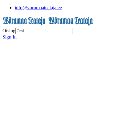
info@vorumaateataja.ee
Otsing
Sign In