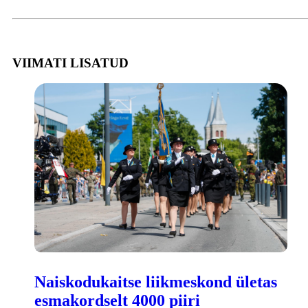
VIIMATI LISATUD
Naiskodukaitse liikmeskond ületas
esmakordselt 4000 piiri