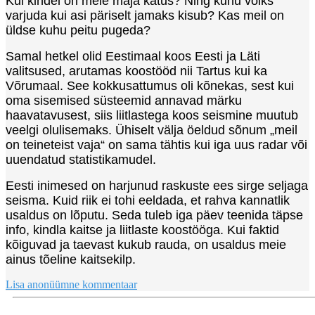
Kui kindel on meie maja katus? Ning kuhu võiks
varjuda kui asi päriselt jamaks kisub? Kas meil on
üldse kuhu peitu pugeda?
Samal hetkel olid Eestimaal koos Eesti ja Läti
valitsused, arutamas koostööd nii Tartus kui ka
Võrumaal. See kokkusattumus oli kõnekas, sest kui
oma sisemised süsteemid annavad märku
haavatavusest, siis liitlastega koos seismine muutub
veelgi olulisemaks. Ühiselt välja öeldud sõnum „meil
on teineteist vaja“ on sama tähtis kui iga uus radar või
uuendatud statistikamudel.
Eesti inimesed on harjunud raskuste ees sirge seljaga
seisma. Kuid riik ei tohi eeldada, et rahva kannatlik
usaldus on lõputu. Seda tuleb iga päev teenida täpse
info, kindla kaitse ja liitlaste koostööga. Kui faktid
kõiguvad ja taevast kukub rauda, on usaldus meie
ainus tõeline kaitsekilp.
Lisa anonüümne kommentaar