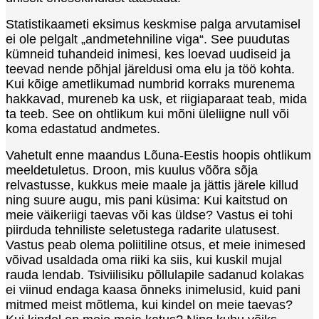
Statistikaameti eksimus keskmise palga arvutamisel
ei ole pelgalt „andmetehniline viga“. See puudutas
kümneid tuhandeid inimesi, kes loevad uudiseid ja
teevad nende põhjal järeldusi oma elu ja töö kohta.
Kui kõige ametlikumad numbrid korraks murenema
hakkavad, mureneb ka usk, et riigiaparaat teab, mida
ta teeb. See on ohtlikum kui mõni üleliigne null või
koma edastatud andmetes.
Vahetult enne maandus Lõuna-Eestis hoopis ohtlikum
meeldetuletus. Droon, mis kuulus võõra sõja
relvastusse, kukkus meie maale ja jättis järele killud
ning suure augu, mis pani küsima: Kui kaitstud on
meie väikeriigi taevas või kas üldse? Vastus ei tohi
piirduda tehniliste seletustega radarite ulatusest.
Vastus peab olema poliitiline otsus, et meie inimesed
võivad usaldada oma riiki ka siis, kui kuskil mujal
rauda lendab. Tsiviilisiku põllulapile sadanud kolakas
ei viinud endaga kaasa õnneks inimelusid, kuid pani
mitmed meist mõtlema, kui kindel on meie taevas?