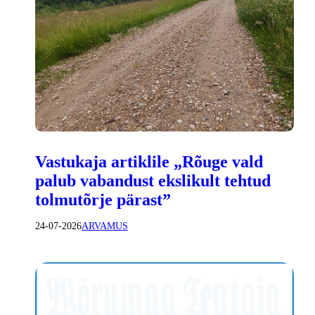
Vastukaja artiklile „Rõuge vald
palub vabandust ekslikult tehtud
tolmutõrje pärast”
24-07-2026
ARVAMUS