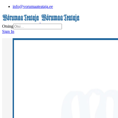
info@vorumaateataja.ee
Otsing
Sign In