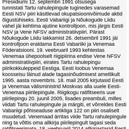
Presiidiumi 12. septembri 1991 otsusega
tunnistati Tartu rahulepingule tuginedes varasemad
Eesti NSV piiri käsitlevad okupatsioonivõimude aktid
õigustühiseks. Eesti Vabariigi ja Nõukogude Liidu
vahel jäi kehtima ajutine kontrolljoon, mis järgis Eesti
NSV ja Vene NFSV administratiivpiiri. Pärast
Nõukogude Liidu lakkamist 26. detsembril 1991 jäi
kontrolljoon eraldama Eesti Vabariiki ja Venemaa
Föderatsiooni. 19. veebruaril 1993 kehtestas
Venemaa ühepoolselt riigipiirina endise Vene NFSV
administratiivpiiri, eirates Tartu rahulepingu
piirikokkuleppeid Eestiga. Eesti loobus Venemaa
koosseisu läinud alade tagasinõudmisest ametlikult
1995. aasta novembris. 18. mail 2005 kirjutasid Eesti
ja Venemaa välisministrid Moskvas alla uuele Eesti-
Venemaa piirilepingule. Riigikogu ratifitseeris uue
piirilepingu 20. juunil 2005, lisades preambuli, milles
viidati Tartu rahulepingule ja märgiti, et võrreldes Eesti
Vabariigi põhiseaduse artikliga 122 on piiri osaliselt
muudetud. Venemaad ärritas viide Tartu rahulepingule
ning ta võttis oma allkirja piirilepingult tagasi seda
ratifitseerimata. 18. veebruaril 2014 allkirjastasid Eesti