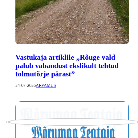
Vastukaja artiklile „Rõuge vald
palub vabandust ekslikult tehtud
tolmutõrje pärast”
24-07-2026
ARVAMUS