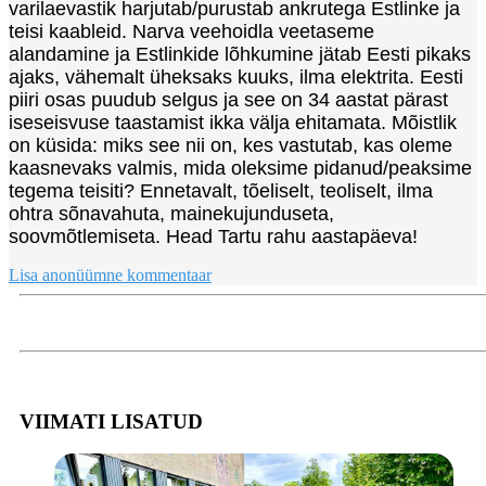
varilaevastik harjutab/purustab ankrutega Estlinke ja
teisi kaableid. Narva veehoidla veetaseme
alandamine ja Estlinkide lõhkumine jätab Eesti pikaks
ajaks, vähemalt üheksaks kuuks, ilma elektrita. Eesti
piiri osas puudub selgus ja see on 34 aastat pärast
iseseisvuse taastamist ikka välja ehitamata. Mõistlik
on küsida: miks see nii on, kes vastutab, kas oleme
kaasnevaks valmis, mida oleksime pidanud/peaksime
tegema teisiti? Ennetavalt, tõeliselt, teoliselt, ilma
ohtra sõnavahuta, mainekujunduseta,
soovmõtlemiseta. Head Tartu rahu aastapäeva!
Lisa anonüümne kommentaar
VIIMATI LISATUD