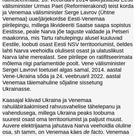
välisminister Urmas Paet (Reformierakond) teist korda
ja Venemaa välisminister Serge Lavrov (Ühtne
Venemaa) uue/järjekordse Eesti-Venemaa
piirilepingu, millega likvideeriti Saatse saapa sopistus
Eestisse, peale Narva jõe taguste valdade ja Petseri
maakonna, mis Tartu rahulepingu alusel kuuluvad
Eestile, loobuti osast Eesti NSV territooriumist, öeldes
lahti Narva veehoidla olulisest osast ja ulatuslikust
Narva lahe merealast. See piirilepe on ratifitseerimata
mõlema riigi parlamentide poolt. Vene välisminister
Sergei Lavrovi toetusel algas samal, 2014. aastal
Vene-Ukraina sõda ja 24. veebruaril 2022. aastal
Venemaa täiemahuline sõjaline sissetung
Ukrainasse.
Kaasajal käivad Ukraina ja Venemaa
rahuläbiräakimised rahvusvahelise tähelepanu ja
vahendusega, millega Ukraina peaks loobuma
suurest osast oma territooriumist ja paljust muust.
Auvere elektrijaama jahutava Narva veehoidla oluline
osa, sh tamm, on Venemaa käes
de facto
. Venemaa