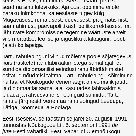
sellises Eestis, maailmas. See arusaam peaks
seadma sihti tulevikuks. Ajaloost õppimine ei ole
paraku inimkonna, ka eestlaste tugev külg.
Mugavusest, rumalusest, edevusest, pragmatismist,
saamahimust, päevapoliitikast, poliitkorrektsusest jmt
lähtuvate kompromisside tegemine väärtuste arvelt
viib moraalse, teolise ja õigusliku allakäiguni, lõpeb
(alati) kollapsiga.
Tartu rahulepinguni viinud mõlema poole sõjategevus
käis (raskete) rahuläbirääkimistega samal ajal, et
sundida diplomaatilisi esindusi rahuläbirääkimistel
esitatud nõudmisi täitma. Tartu rahulepingu sõlmimine
näitas, et Nõukogude Venemaaga on võimalik jõudu
ja diplomaatiat samal ajal kasutades läbirääkimisi
pidada ja rahvusvahelisi lepinguid sõlmida. Tartu
rahule järgnesid Venemaa rahulepingud Leeduga,
Lätiga, Soomega ja Poolaga.
Eesti iseseisvuse taastamise järel 20. augustil 1991
tunnustas Nõukogude Liit 6. septembril 1991
de
jure
Eesti Vabariiki. Eesti Vabariigi Ülemnõukogu