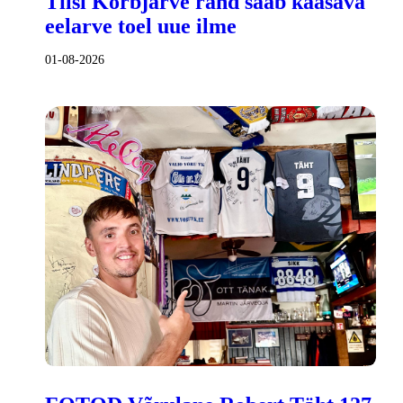
Tilsi Kõrbjärve rand saab kaasava
eelarve toel uue ilme
01-08-2026