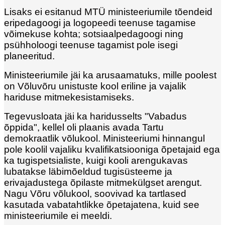
Lisaks ei esitanud MTÜ ministeeriumile tõendeid
eripedagoogi ja logopeedi teenuse tagamise
võimekuse kohta; sotsiaalpedagoogi ning
psühholoogi teenuse tagamist pole isegi
planeeritud.
Ministeeriumile jäi ka arusaamatuks, mille poolest
on Võluvõru unistuste kool eriline ja vajalik
hariduse mitmekesistamiseks.
Tegevusloata jäi ka haridusselts "Vabadus
õppida", kellel oli plaanis avada Tartu
demokraatlik võlukool. Ministeeriumi hinnangul
pole koolil vajaliku kvalifikatsiooniga õpetajaid ega
ka tugispetsialiste, kuigi kooli arengukavas
lubatakse läbimõeldud tugisüsteeme ja
erivajadustega õpilaste mitmekülgset arengut.
Nagu Võru võlukool, soovivad ka tartlased
kasutada vabatahtlikke õpetajatena, kuid see
ministeeriumile ei meeldi.