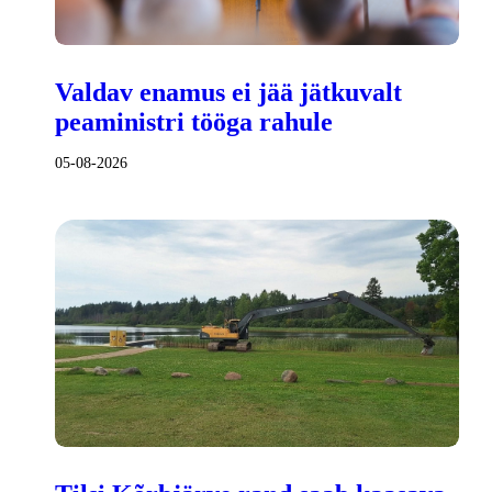
Valdav enamus ei jää jätkuvalt
peaministri tööga rahule
05-08-2026