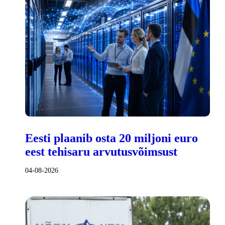
Eesti plaanib osta 20 miljoni euro
eest tehisaru arvutusvõimsust
04-08-2026