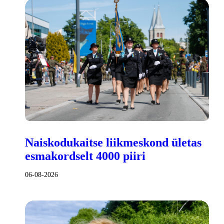
Naiskodukaitse liikmeskond ületas
esmakordselt 4000 piiri
06-08-2026