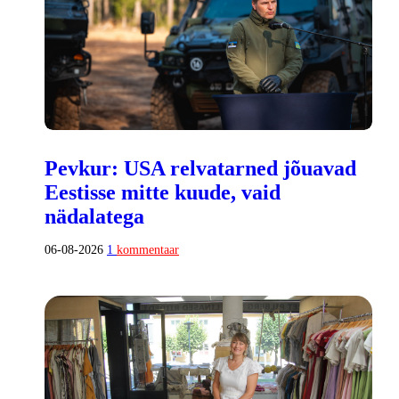
Pevkur: USA relvatarned jõuavad
Eestisse mitte kuude, vaid
nädalatega
06-08-2026
1
kommentaar