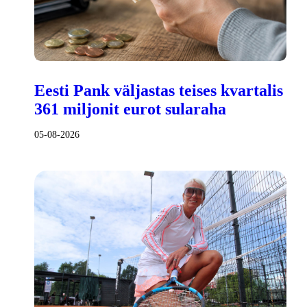
Eesti Pank väljastas teises kvartalis
361 miljonit eurot sularaha
05-08-2026