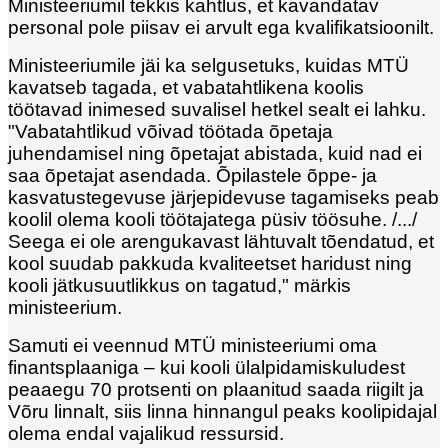
Ministeeriumil tekkis kahtlus, et kavandatav
personal pole piisav ei arvult ega kvalifikatsioonilt.
Ministeeriumile jäi ka selgusetuks, kuidas MTÜ
kavatseb tagada, et vabatahtlikena koolis
töötavad inimesed suvalisel hetkel sealt ei lahku.
"Vabatahtlikud võivad töötada õpetaja
juhendamisel ning õpetajat abistada, kuid nad ei
saa õpetajat asendada. Õpilastele õppe- ja
kasvatustegevuse järjepidevuse tagamiseks peab
koolil olema kooli töötajatega püsiv töösuhe. /.../
Seega ei ole arengukavast lähtuvalt tõendatud, et
kool suudab pakkuda kvaliteetset haridust ning
kooli jätkusuutlikkus on tagatud," märkis
ministeerium.
Samuti ei veennud MTÜ ministeeriumi oma
finantsplaaniga – kui kooli ülalpidamiskuludest
peaaegu 70 protsenti on plaanitud saada riigilt ja
Võru linnalt, siis linna hinnangul peaks koolipidajal
olema endal vajalikud ressursid.