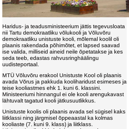
Haridus- ja teadusministeerium jättis tegevusloata
nii Tartu demokraatliku võlukooli ja Võluvõru
demokraatliku unistuste kooli, mõlemal koolil oli
plaanis rakendada põhimõtet, et lapsed saavad
ise valida, milliseid aineid neile õpetatakse ja kes
seda teeb, edastas rahvusringhäälingu
uudisteportaal.
MTÜ Võluvõru erakool Unistuste Kool oli plaanis
avada Võrus ja pakkuda kooliharidust esimeses ja
teise kooliastmes ehk 1. kuni 6. klassini.
Ministeeriumi hinnangul ei ole kooli arengukavast
lähtuvalt tagatud kooli jätkusuutlikkus.
Unistuste koolis oli plaanis avada sel sügisel kaks
liitklassi ning järgmisel õppeaastal ka kolmas
kooliaste (7. kuni 9. klass) ja liitklass.