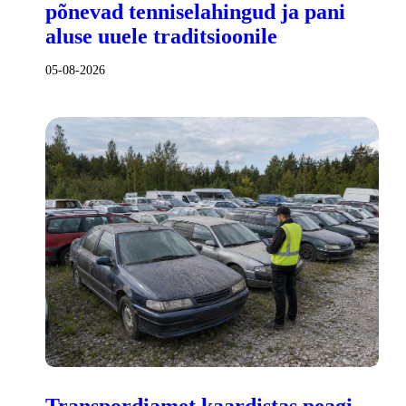
põnevad tenniselahingud ja pani
aluse uuele traditsioonile
05-08-2026
Transpordiamet kaardistas peagi