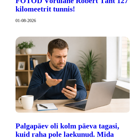
FOTOD Võrulane Robert Täht 127
kilomeetrit tunnis!
01-08-2026
Palgapäev oli kolm päeva tagasi,
kuid raha pole laekunud. Mida