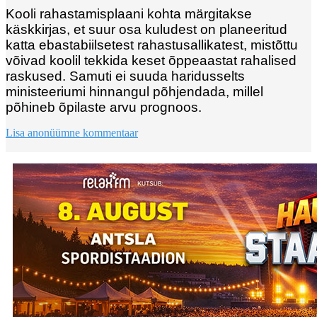
Kooli rahastamisplaani kohta märgitakse
käskkirjas, et suur osa kuludest on planeeritud
katta ebastabiilsetest rahastusallikatest, mistõttu
võivad koolil tekkida keset õppeaastat rahalised
raskused. Samuti ei suuda haridusselts
ministeeriumi hinnangul põhjendada, millel
põhineb õpilaste arvu prognoos.
Lisa anonüümne kommentaar