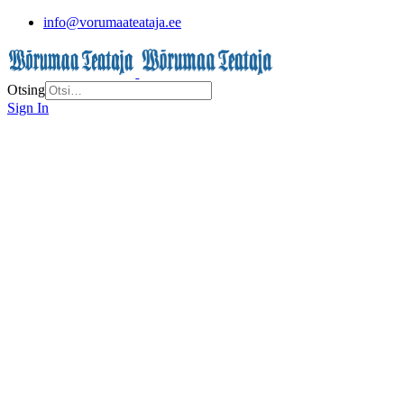
info@vorumaateataja.ee
Otsing
Sign In