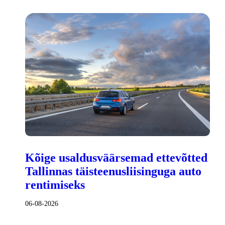
Kõige usaldusväärsemad ettevõtted
Tallinnas täisteenusliisinguga auto
rentimiseks
06-08-2026