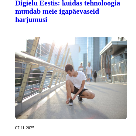
Digielu Eestis: kuidas tehnoloogia
muudab meie igapäevaseid
harjumusi
07.11.2025