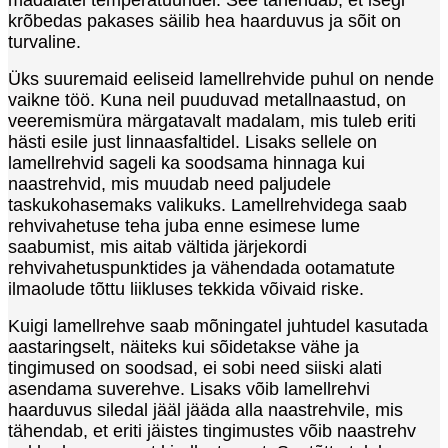
krõbedas pakases säilib hea haarduvus ja sõit on
turvaline.
Üks suuremaid eeliseid lamellrehvide puhul on nende
vaikne töö. Kuna neil puuduvad metallnaastud, on
veeremismüra märgatavalt madalam, mis tuleb eriti
hästi esile just linnaasfaltidel. Lisaks sellele on
lamellrehvid sageli ka soodsama hinnaga kui
naastrehvid, mis muudab need paljudele
taskukohasemaks valikuks. Lamellrehvidega saab
rehvivahetuse teha juba enne esimese lume
saabumist, mis aitab vältida järjekordi
rehvivahetuspunktides ja vähendada ootamatute
ilmaolude tõttu liikluses tekkida võivaid riske.
Kuigi lamellrehve saab mõningatel juhtudel kasutada
aastaringselt, näiteks kui sõidetakse vähe ja
tingimused on soodsad, ei sobi need siiski alati
asendama suverehve. Lisaks võib lamellrehvi
haarduvus siledal jääl jääda alla naastrehvile, mis
tähendab, et eriti jäistes tingimustes võib naastrehv