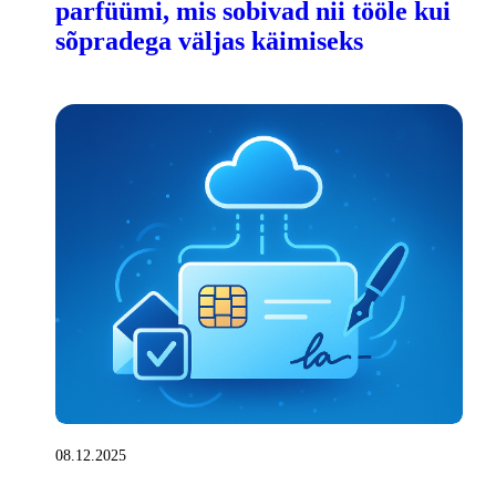
parfüümi, mis sobivad nii tööle kui
sõpradega väljas käimiseks
08.12.2025