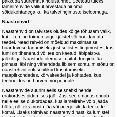
pakkuda suuremat kindlustunnet. Seetõttu tuleks
lamellrehvide valikul arvestada nii oma
sõidukohtadega kui ka talvetingimuste iseloomuga.
Naastrehvid
Naastrehvid on talvistes oludes kõige tõhusam valik,
kui liikumine toimub sageli jäistel või hooldamata
teedel. Need rehvid on mõeldud maksimaalse
haarduvuse tagamiseks just sellistes tingimustes, kus
lumi on tihenenud või tee on kaetud läbipaistva
jääkihiga. Naastude olemasolu aitab tungida jää
pinnast läbi ning vähendada libisemisohtu, mistõttu on
naastrehvid eriti sobilikud kasutamiseks
maapiirkondades, kõrvalteedel ja kohtades, kus
teehooldus on harvem või puudulik.
Naastrehvide suurim eelis seisnebki nende
erakordses pidamises jääl. Just see omadus annab
neile eelise olukordades, kus lamellrehv võib jääda
hätta, näiteks musta jää või peegelsileda teekatte
korral. Lisaks toimivad naastrehvid hästi ka lumistel