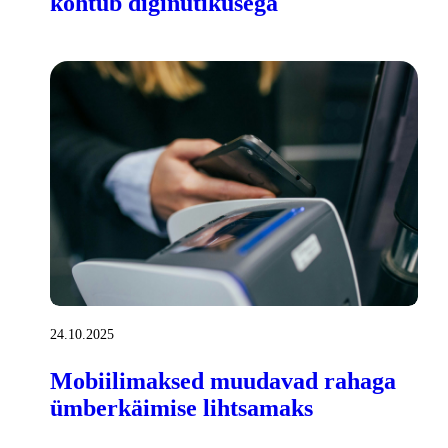
kohtub diginutikusega
24.10.2025
Mobiilimaksed muudavad rahaga
ümberkäimise lihtsamaks