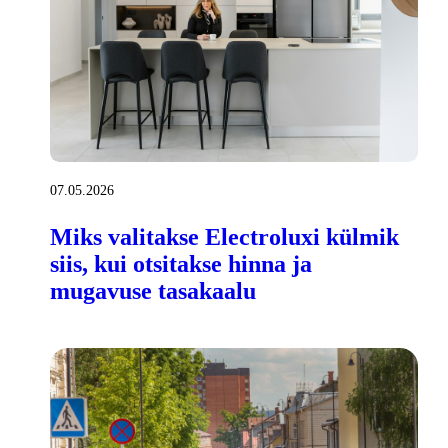
07.05.2026
Miks valitakse Electroluxi külmik
siis, kui otsitakse hinna ja
mugavuse tasakaalu