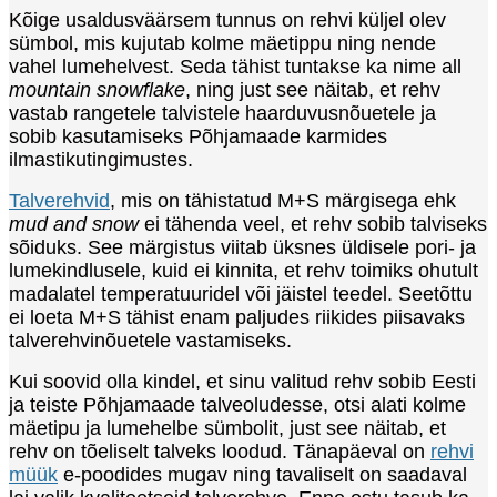
Kõige usaldusväärsem tunnus on rehvi küljel olev
sümbol, mis kujutab kolme mäetippu ning nende
vahel lumehelvest. Seda tähist tuntakse ka nime all
mountain snowflake
, ning just see näitab, et rehv
vastab rangetele talvistele haarduvusnõuetele ja
sobib kasutamiseks Põhjamaade karmides
ilmastikutingimustes.
Talverehvid
, mis on tähistatud M+S märgisega ehk
mud and snow
ei tähenda veel, et rehv sobib talviseks
sõiduks. See märgistus viitab üksnes üldisele pori- ja
lumekindlusele, kuid ei kinnita, et rehv toimiks ohutult
madalatel temperatuuridel või jäistel teedel. Seetõttu
ei loeta M+S tähist enam paljudes riikides piisavaks
talverehvinõuetele vastamiseks.
Kui soovid olla kindel, et sinu valitud rehv sobib Eesti
ja teiste Põhjamaade talveoludesse, otsi alati kolme
mäetipu ja lumehelbe sümbolit, just see näitab, et
rehv on tõeliselt talveks loodud. Tänapäeval on
rehvi
müük
e-poodides mugav ning tavaliselt on saadaval