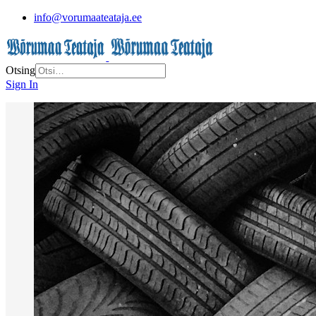
info@vorumaateataja.ee
Otsing
Sign In