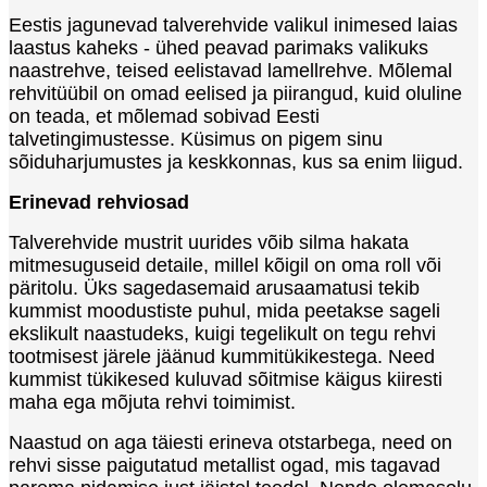
Eestis jagunevad talverehvide valikul inimesed laias
laastus kaheks - ühed peavad parimaks valikuks
naastrehve, teised eelistavad lamellrehve. Mõlemal
rehvitüübil on omad eelised ja piirangud, kuid oluline
on teada, et mõlemad sobivad Eesti
talvetingimustesse. Küsimus on pigem sinu
sõiduharjumustes ja keskkonnas, kus sa enim liigud.
Erinevad rehviosad
Talverehvide mustrit uurides võib silma hakata
mitmesuguseid detaile, millel kõigil on oma roll või
päritolu. Üks sagedasemaid arusaamatusi tekib
kummist moodustiste puhul, mida peetakse sageli
ekslikult naastudeks, kuigi tegelikult on tegu rehvi
tootmisest järele jäänud kummitükikestega. Need
kummist tükikesed kuluvad sõitmise käigus kiiresti
maha ega mõjuta rehvi toimimist.
Naastud on aga täiesti erineva otstarbega, need on
rehvi sisse paigutatud metallist ogad, mis tagavad