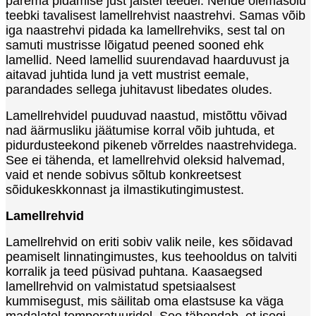
parema pidamise just jäistel teedel. Nende olemasolu
teebki tavalisest lamellrehvist naastrehvi. Samas võib
iga naastrehvi pidada ka lamellrehviks, sest tal on
samuti mustrisse lõigatud peened sooned ehk
lamellid. Need lamellid suurendavad haarduvust ja
aitavad juhtida lund ja vett mustrist eemale,
parandades sellega juhitavust libedates oludes.
Lamellrehvidel puuduvad naastud, mistõttu võivad
nad äärmusliku jäätumise korral võib juhtuda, et
pidurdusteekond pikeneb võrreldes naastrehvidega.
See ei tähenda, et lamellrehvid oleksid halvemad,
vaid et nende sobivus sõltub konkreetsest
sõidukeskkonnast ja ilmastikutingimustest.
Lamellrehvid
Lamellrehvid on eriti sobiv valik neile, kes sõidavad
peamiselt linnatingimustes, kus teehooldus on talviti
korralik ja teed püsivad puhtana. Kaasaegsed
lamellrehvid on valmistatud spetsiaalsest
kummisegust, mis säilitab oma elastsuse ka väga
madalatel temperatuuridel. See tähendab, et isegi