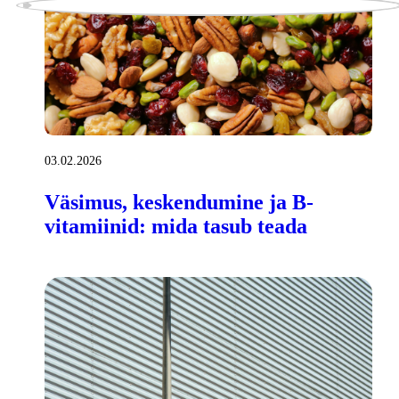
03.02.2026
Väsimus, keskendumine ja B-
vitamiinid: mida tasub teada