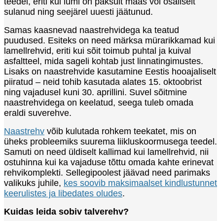
teedel, eriti kui lumi on paksult maas või osaliselt
sulanud ning seejärel uuesti jäätunud.
Samas kaasnevad naastrehvidega ka teatud
puudused. Esiteks on need märksa mürarikkamad kui
lamellrehvid, eriti kui sõit toimub puhtal ja kuival
asfaltteel, mida sageli kohtab just linnatingimustes.
Lisaks on naastrehvide kasutamine Eestis hooajaliselt
piiratud – neid tohib kasutada alates 15. oktoobrist
ning vajadusel kuni 30. aprillini. Suvel sõitmine
naastrehvidega on keelatud, seega tuleb omada
eraldi suverehve.
Naastrehv
võib kulutada rohkem teekatet, mis on
üheks probleemiks suurema liikluskoormusega teedel.
Samuti on need üldiselt kallimad kui lamellrehvid, nii
ostuhinna kui ka vajaduse tõttu omada kahte erinevat
rehvikomplekti. Sellegipoolest jäävad need parimaks
valikuks juhile,
kes soovib maksimaalset kindlustunnet
keerulistes ja libedates oludes
.
Kuidas leida sobiv talverehv?