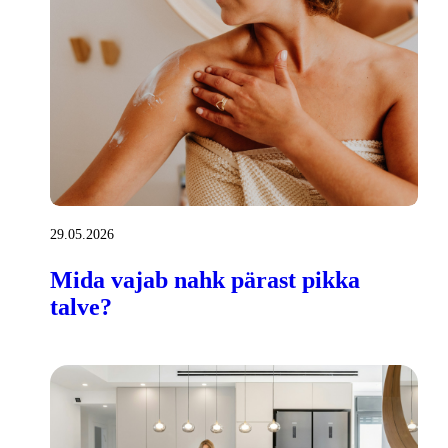
29.05.2026
Mida vajab nahk pärast pikka
talve?