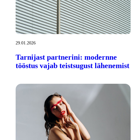
29.01.2026
Tarnijast partnerini: modernne
tööstus vajab teistsugust lähenemist