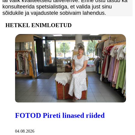
lai valik kvaliteetseid talverehve. Enne ostu tasub ka
konsulteerida spetsialistiga, et valida just sinu
sõidukile ja vajadustele sobivaim lahendus.
HETKEL ENIMLOETUD
FOTOD Pireti linased riided
04.08.2026