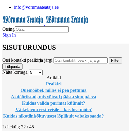
info@vorumaateataja.ee
Otsing
Sign In
SISUTURUNDUS
Otsi kontakti pealkirja järgi
Filter
Tühjenda
Näita korraga
Artiklid
Pealkiri
Õuemööbel, milles ei pea pettuma
Aiatööriistad, mis võivad päästa sinu päeva
Kuidas valida parimat küünalt?
Väikelaenu eest reisile – kas hea mõte?
Kuidas nikotiinisõltuvusest lõplikult vabaks saada?
Lehekülg 22 / 45