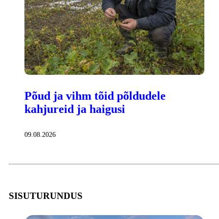
Põud ja vihm tõid põldudele
kahjureid ja haigusi
09.08.2026
SISUTURUNDUS