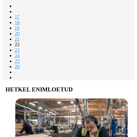
17
18
19
20
21
22
23
24
25
26
HETKEL ENIMLOETUD