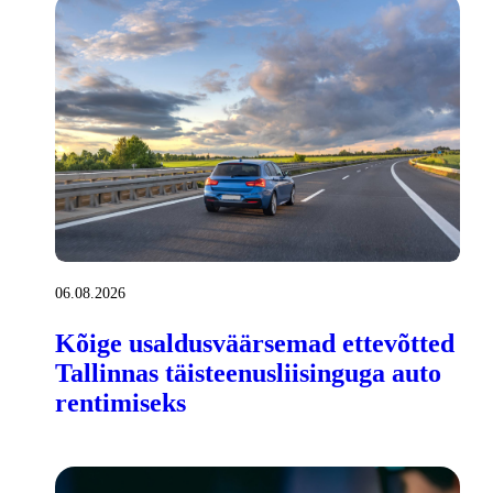
06.08.2026
Kõige usaldusväärsemad ettevõtted
Tallinnas täisteenusliisinguga auto
rentimiseks