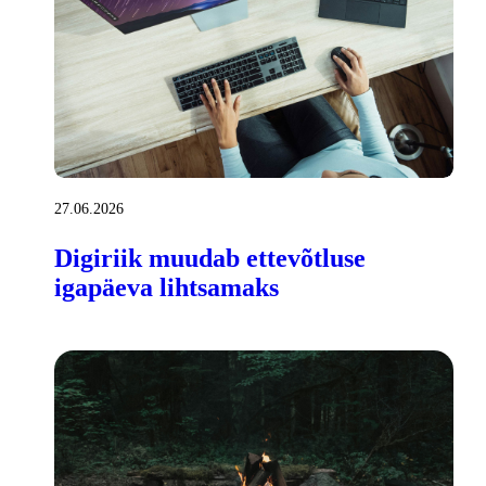
27.06.2026
Digiriik muudab ettevõtluse
igapäeva lihtsamaks