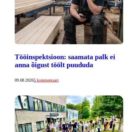
Tööinspektsioon: saamata palk ei
anna õigust töölt puududa
09.08.2026
5
kommentaari