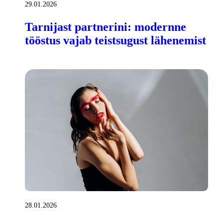
29.01.2026
Tarnijast partnerini: modernne
tööstus vajab teistsugust lähenemist
28.01.2026