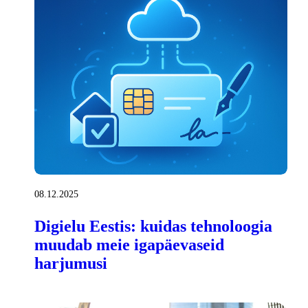
08.12.2025
Digielu Eestis: kuidas tehnoloogia
muudab meie igapäevaseid
harjumusi