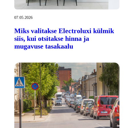
07.05.2026
Miks valitakse Electroluxi külmik
siis, kui otsitakse hinna ja
mugavuse tasakaalu