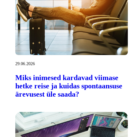
29.06.2026
Miks inimesed kardavad viimase
hetke reise ja kuidas spontaansuse
ärevusest üle saada?