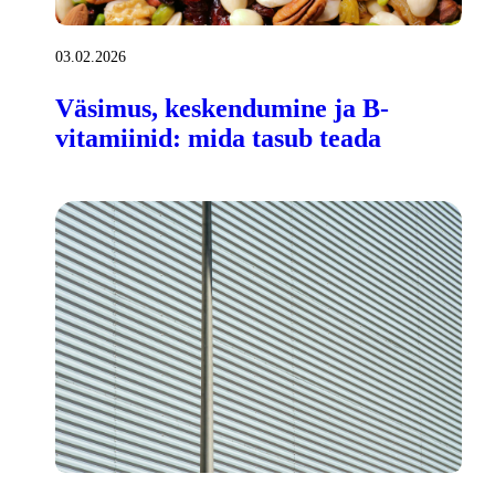
03.02.2026
Väsimus, keskendumine ja B-
vitamiinid: mida tasub teada