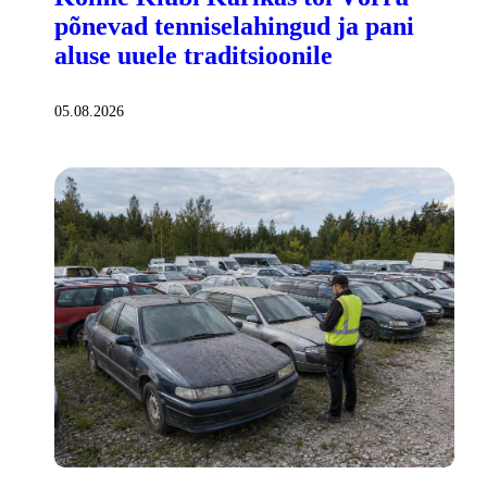
põnevad tenniselahingud ja pani
aluse uuele traditsioonile
05.08.2026