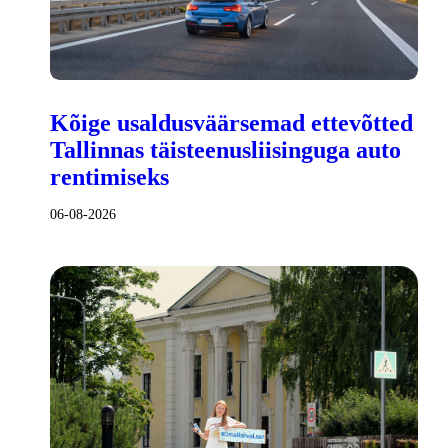
Kõige usaldusväärsemad ettevõtted
Tallinnas täisteenusliisinguga auto
rentimiseks
06-08-2026