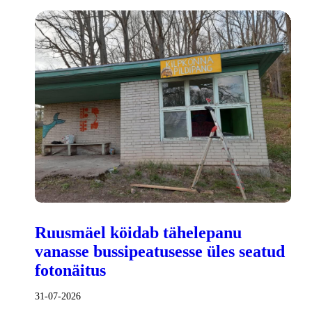
Ruusmäel köidab tähelepanu
vanasse bussipeatusesse üles seatud
fotonäitus
31-07-2026