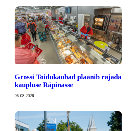
Grossi Toidukaubad plaanib rajada
kaupluse Räpinasse
06-08-2026