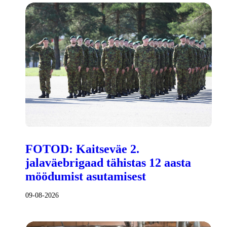
FOTOD: Kaitseväe 2.
jalaväebrigaad tähistas 12 aasta
möödumist asutamisest
09-08-2026