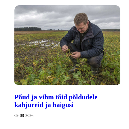
Põud ja vihm tõid põldudele
kahjureid ja haigusi
09-08-2026