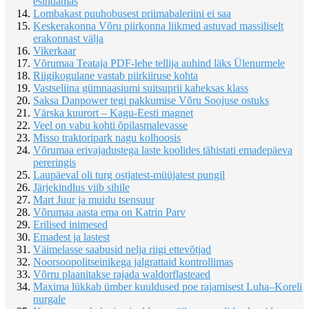
esindamas
Lombakast puuhobusest priimabaleriini ei saa
Keskerakonna Võru piirkonna liikmed astuvad massiliselt
erakonnast välja
Vikerkaar
Võrumaa Teataja PDF-lehe tellija auhind läks Ülenurmele
Riigikogulane vastab piirkiiruse kohta
Vastseliina gümnaasiumi suitsuprii kaheksas klass
Saksa Danpower tegi pakkumise Võru Soojuse ostuks
Värska kuurort – Kagu-Eesti magnet
Veel on vabu kohti õpilasmalevasse
Misso traktoripark nagu kolhoosis
Võrumaa erivajadustega laste koolides tähistati emadepäeva
pereringis
Laupäeval oli turg ostjatest-müüjatest pungil
Järjekindlus viib sihile
Mart Juur ja muidu tsensuur
Võrumaa aasta ema on Katrin Parv
Erilised inimesed
Emadest ja lastest
Väimelasse saabusid nelja riigi ettevõtjad
Noorsoopolitseinikega jalgrattaid kontrollimas
Võrru plaanitakse rajada waldorflasteaed
Maxima lükkab ümber kuuldused poe rajamisest Luha–Koreli
nurgale