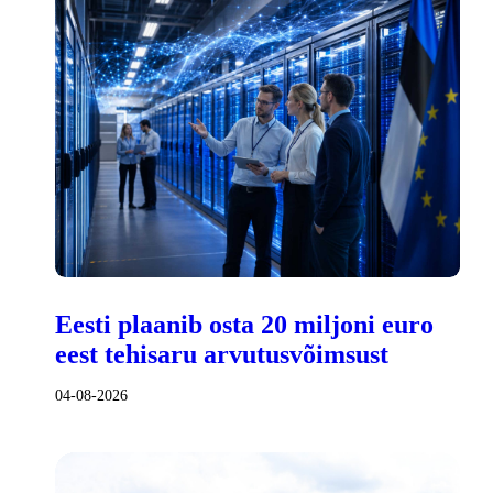
Eesti plaanib osta 20 miljoni euro
eest tehisaru arvutusvõimsust
04-08-2026