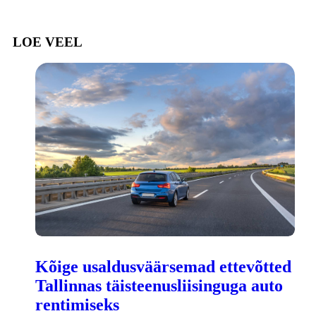
LOE VEEL
Kõige usaldusväärsemad ettevõtted
Tallinnas täisteenusliisinguga auto
rentimiseks