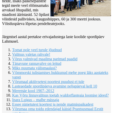
helde, lisaks päikesepaistele
tegid meele veel rõõmsamaks
arvukad õhupallid, mis
staadioni ääristasid. 52 õpilast
võistlesid palliviskes, kaugushüppes, 60 ja 300 meetri jooksus.
Võistluspäeva lõpetas pendelteatejooks.
Järgmisel aastal peetakse erivajadustega laste koolide spordipäev
Lahmusel.
Tomat pole veel turule jõudnud
Valitsus valetas rahvale!
Võrus valmivad maailma parimad paadid
Tänavune rannavalve on leitud
Miks nuumata välismaalasi?
Võmmorski tulistamises hukkunud mehe poeg läks aastateks
vangi
Võrumaal aktiivsetest noortest puudust ei tule
Lasteaedade spordipäeva avamine neljapäeval kell 10
Meremäe kool 1907–2012
Kas Võru linnavalitsus toetab waldorflasteaia loomise ideed?
Inara Luigas – malbe mässaja
Essee nimetutest koertest ja nende matmispaikadest
Võrumaa oma toidu edendajad käisid Prantsusmaal Eestit