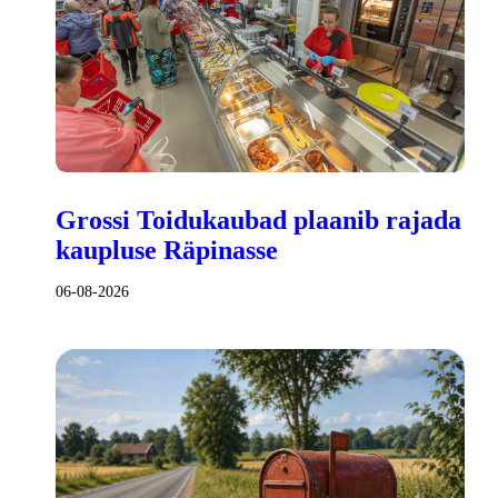
Grossi Toidukaubad plaanib rajada
kaupluse Räpinasse
06-08-2026