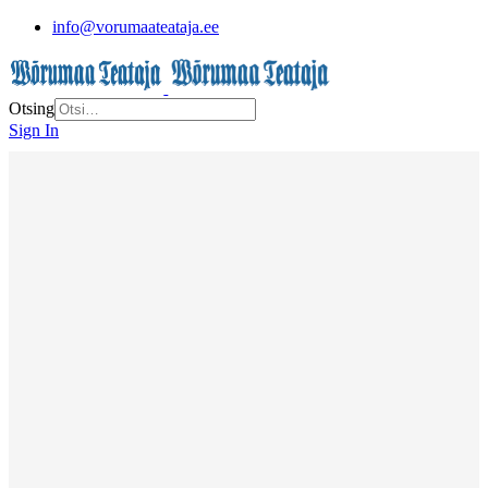
info@vorumaateataja.ee
Otsing
Sign In