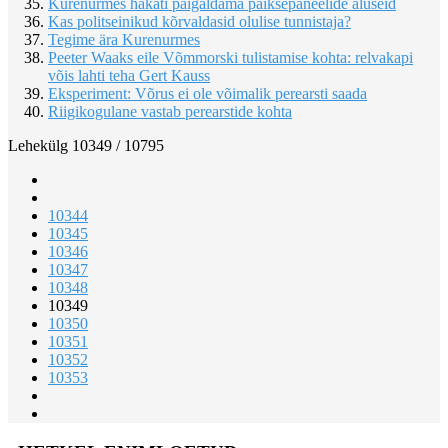
Kurenurmes hakati paigaldama päiksepaneelide aluseid
Kas politseinikud kõrvaldasid olulise tunnistaja?
Tegime ära Kurenurmes
Peeter Waaks eile Võmmorski tulistamise kohta: relvakapi
võis lahti teha Gert Kauss
Eksperiment: Võrus ei ole võimalik perearsti saada
Riigikogulane vastab perearstide kohta
Lehekülg 10349 / 10795
10344
10345
10346
10347
10348
10349
10350
10351
10352
10353